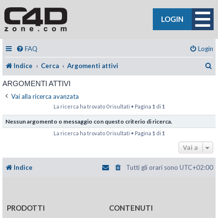
LOGIN
FAQ
Login
C
Indice
Cerca
Argomenti attivi
ARGOMENTI ATTIVI
Vai alla ricerca avanzata
La ricerca ha trovato 0 risultati • Pagina
1
di
1
Nessun argomento o messaggio con questo criterio di ricerca.
La ricerca ha trovato 0 risultati • Pagina
1
di
1
Vai a
Indice
Tutti gli orari sono
UTC+02:00
PRODOTTI
CONTENUTI