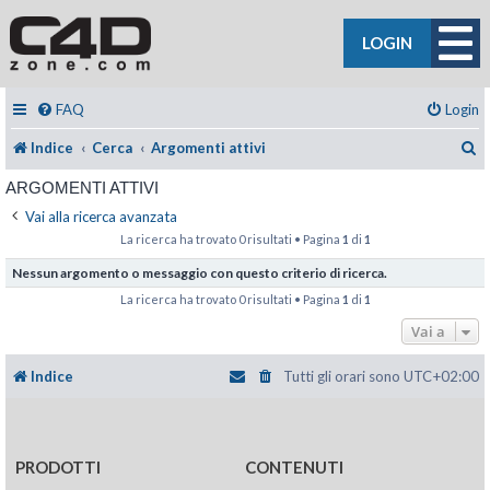
LOGIN
FAQ
Login
C
Indice
Cerca
Argomenti attivi
ARGOMENTI ATTIVI
Vai alla ricerca avanzata
La ricerca ha trovato 0 risultati • Pagina
1
di
1
Nessun argomento o messaggio con questo criterio di ricerca.
La ricerca ha trovato 0 risultati • Pagina
1
di
1
Vai a
Indice
Tutti gli orari sono
UTC+02:00
PRODOTTI
CONTENUTI