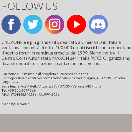
FOLLOW US
C4DZONE è il più grande sito dedicato a Cinema4D in Italia e
vanta una comunità di oltre 100.000 utenti iscritti che frequentano
il nostro forum in continua crescita dal 1999. Siamo inoltre il
Centro Corsi Autorizzato MAXON per l'Italia (ATC). Organizziamo
da anni corsi di formazione in aula e online a Verona.
C4Dzone è un marchio di proprietà di ZuccherodiKanna
Sede operativa e centro di formazione: Via Mezzacampagna, 4 - 37135 - Verona
(VR) - Italia
Sede legale: Via V. della Vittoria, 27a - 37135 - Verona (VR) - Italia
Tel: +39 351 6097868‬
P.IVA: IT04448240236 - ©1999-2026
Made by
DGworld