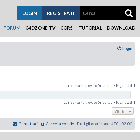
LOGIN
REGISTRATI
FORUM
C4DZONE TV
CORSI
TUTORIAL
DOWNLOAD
Login
La ricerca ha trovato 0 risultati • Pagina
1
di
1
La ricerca ha trovato 0 risultati • Pagina
1
di
1
Vai a
Contattaci
Cancella cookie
Tutti gli orari sono
UTC+02:00