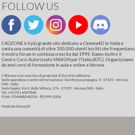
FOLLOW US
C4DZONE è il più grande sito dedicato a Cinema4D in Italia e
vanta una comunità di oltre 100.000 utenti iscritti che frequentano
il nostro forum in continua crescita dal 1999. Siamo inoltre il
Centro Corsi Autorizzato MAXON per l'Italia (ATC). Organizziamo
da anni corsi di formazione in aula e online a Verona.
C4Dzone è un marchio di proprietà di ZuccherodiKanna
Sede operativa e centro di formazione: Via Mezzacampagna, 4 - 37135 - Verona
(VR) - Italia
Sede legale: Via V. della Vittoria, 27a - 37135 - Verona (VR) - Italia
Tel: +39 351 6097868‬
P.IVA: IT04448240236 - ©1999-2026
Made by
DGworld