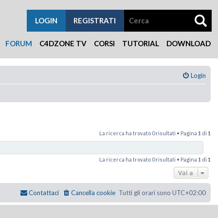
LOGIN
REGISTRATI
FORUM
C4DZONE TV
CORSI
TUTORIAL
DOWNLOAD
Login
La ricerca ha trovato 0 risultati • Pagina
1
di
1
La ricerca ha trovato 0 risultati • Pagina
1
di
1
Vai a
Contattaci
Cancella cookie
Tutti gli orari sono
UTC+02:00