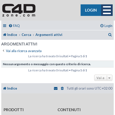
LOGIN
FAQ
Login
C
Indice
Cerca
Argomenti attivi
ARGOMENTI ATTIVI
Vai alla ricerca avanzata
La ricerca ha trovato 0 risultati • Pagina
1
di
1
Nessun argomento o messaggio con questo criterio di ricerca.
La ricerca ha trovato 0 risultati • Pagina
1
di
1
Vai a
Indice
Tutti gli orari sono
UTC+02:00
PRODOTTI
CONTENUTI