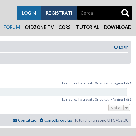
LOGIN
REGISTRATI
FORUM
C4DZONE TV
CORSI
TUTORIAL
DOWNLOAD
Login
La ricerca ha trovato 0 risultati • Pagina
1
di
1
La ricerca ha trovato 0 risultati • Pagina
1
di
1
Vai a
Contattaci
Cancella cookie
Tutti gli orari sono
UTC+02:00