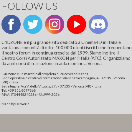
FOLLOW US
C4DZONE è il più grande sito dedicato a Cinema4D in Italia e
vanta una comunità di oltre 100.000 utenti iscritti che frequentano
il nostro forum in continua crescita dal 1999. Siamo inoltre il
Centro Corsi Autorizzato MAXON per l'Italia (ATC). Organizziamo
da anni corsi di formazione in aula e online a Verona.
C4Dzone è un marchio di proprietà di ZuccherodiKanna
Sede operativa e centro di formazione: Via Mezzacampagna, 4 - 37135 - Verona
(VR) - Italia
Sede legale: Via V. della Vittoria, 27a - 37135 - Verona (VR) - Italia
Tel: +39 351 6097868‬
P.IVA: IT04448240236 - ©1999-2026
Made by
DGworld