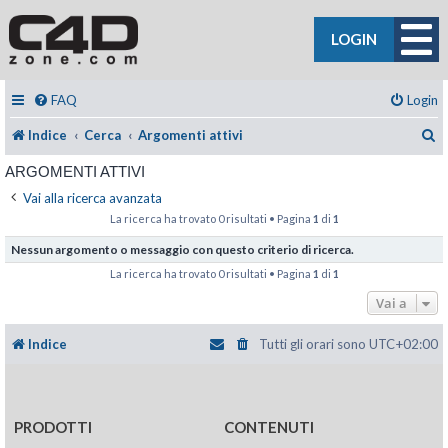
LOGIN
FAQ
Login
C
Indice
Cerca
Argomenti attivi
ARGOMENTI ATTIVI
Vai alla ricerca avanzata
La ricerca ha trovato 0 risultati • Pagina
1
di
1
Nessun argomento o messaggio con questo criterio di ricerca.
La ricerca ha trovato 0 risultati • Pagina
1
di
1
Vai a
Indice
Tutti gli orari sono
UTC+02:00
PRODOTTI
CONTENUTI