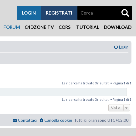
LOGIN
REGISTRATI
FORUM
C4DZONE TV
CORSI
TUTORIAL
DOWNLOAD
Login
La ricerca ha trovato 0 risultati • Pagina
1
di
1
La ricerca ha trovato 0 risultati • Pagina
1
di
1
Vai a
Contattaci
Cancella cookie
Tutti gli orari sono
UTC+02:00