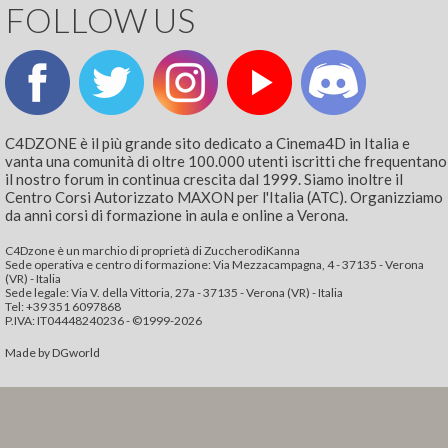
FOLLOW US
C4DZONE è il più grande sito dedicato a Cinema4D in Italia e
vanta una comunità di oltre 100.000 utenti iscritti che frequentano
il nostro forum in continua crescita dal 1999. Siamo inoltre il
Centro Corsi Autorizzato MAXON per l'Italia (ATC). Organizziamo
da anni corsi di formazione in aula e online a Verona.
C4Dzone è un marchio di proprietà di ZuccherodiKanna
Sede operativa e centro di formazione: Via Mezzacampagna, 4 - 37135 - Verona
(VR) - Italia
Sede legale: Via V. della Vittoria, 27a - 37135 - Verona (VR) - Italia
Tel: +39 351 6097868‬
P.IVA: IT04448240236 - ©1999-2026
Made by
DGworld