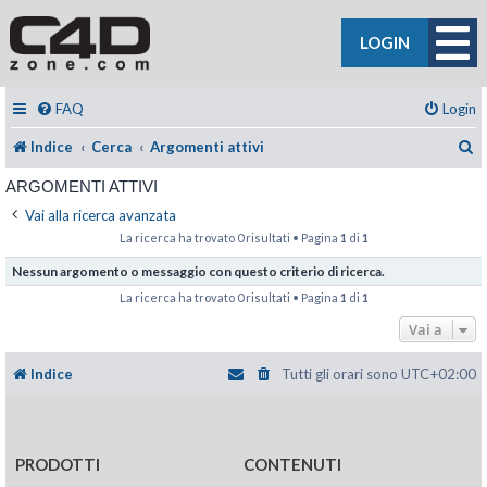
LOGIN
FAQ
Login
C
Indice
Cerca
Argomenti attivi
ARGOMENTI ATTIVI
Vai alla ricerca avanzata
La ricerca ha trovato 0 risultati • Pagina
1
di
1
Nessun argomento o messaggio con questo criterio di ricerca.
La ricerca ha trovato 0 risultati • Pagina
1
di
1
Vai a
Indice
Tutti gli orari sono
UTC+02:00
PRODOTTI
CONTENUTI