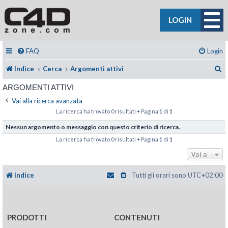
LOGIN
FAQ
Login
C
Indice
Cerca
Argomenti attivi
ARGOMENTI ATTIVI
Vai alla ricerca avanzata
La ricerca ha trovato 0 risultati • Pagina
1
di
1
Nessun argomento o messaggio con questo criterio di ricerca.
La ricerca ha trovato 0 risultati • Pagina
1
di
1
Vai a
Indice
Tutti gli orari sono
UTC+02:00
PRODOTTI
CONTENUTI