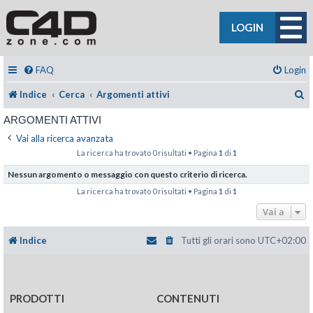
LOGIN
FAQ
Login
C
Indice
Cerca
Argomenti attivi
ARGOMENTI ATTIVI
Vai alla ricerca avanzata
La ricerca ha trovato 0 risultati • Pagina
1
di
1
Nessun argomento o messaggio con questo criterio di ricerca.
La ricerca ha trovato 0 risultati • Pagina
1
di
1
Vai a
Indice
Tutti gli orari sono
UTC+02:00
PRODOTTI
CONTENUTI