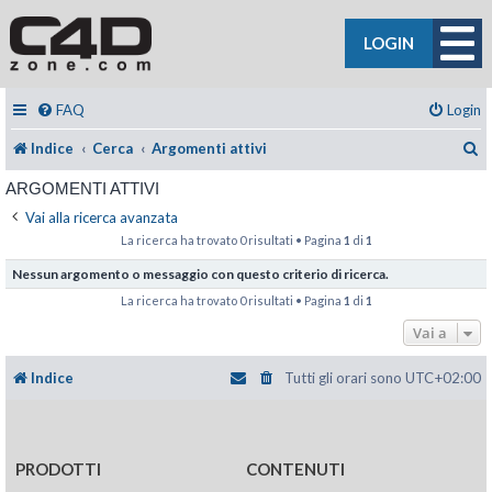
LOGIN
FAQ
Login
C
Indice
Cerca
Argomenti attivi
ARGOMENTI ATTIVI
Vai alla ricerca avanzata
La ricerca ha trovato 0 risultati • Pagina
1
di
1
Nessun argomento o messaggio con questo criterio di ricerca.
La ricerca ha trovato 0 risultati • Pagina
1
di
1
Vai a
Indice
Tutti gli orari sono
UTC+02:00
PRODOTTI
CONTENUTI