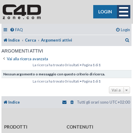
LOGIN
FAQ
Login
C
Indice
Cerca
Argomenti attivi
ARGOMENTI ATTIVI
Vai alla ricerca avanzata
La ricerca ha trovato 0 risultati • Pagina
1
di
1
Nessun argomento o messaggio con questo criterio di ricerca.
La ricerca ha trovato 0 risultati • Pagina
1
di
1
Vai a
Indice
Tutti gli orari sono
UTC+02:00
PRODOTTI
CONTENUTI