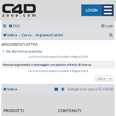
LOGIN
FAQ
Login
C
Indice
Cerca
Argomenti attivi
ARGOMENTI ATTIVI
Vai alla ricerca avanzata
La ricerca ha trovato 0 risultati • Pagina
1
di
1
Nessun argomento o messaggio con questo criterio di ricerca.
La ricerca ha trovato 0 risultati • Pagina
1
di
1
Vai a
Indice
Tutti gli orari sono
UTC+02:00
PRODOTTI
CONTENUTI