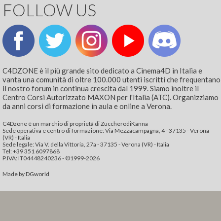
FOLLOW US
C4DZONE è il più grande sito dedicato a Cinema4D in Italia e
vanta una comunità di oltre 100.000 utenti iscritti che frequentano
il nostro forum in continua crescita dal 1999. Siamo inoltre il
Centro Corsi Autorizzato MAXON per l'Italia (ATC). Organizziamo
da anni corsi di formazione in aula e online a Verona.
C4Dzone è un marchio di proprietà di ZuccherodiKanna
Sede operativa e centro di formazione: Via Mezzacampagna, 4 - 37135 - Verona
(VR) - Italia
Sede legale: Via V. della Vittoria, 27a - 37135 - Verona (VR) - Italia
Tel: +39 351 6097868‬
P.IVA: IT04448240236 - ©1999-2026
Made by
DGworld