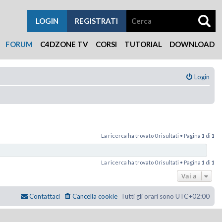
LOGIN
REGISTRATI
FORUM
C4DZONE TV
CORSI
TUTORIAL
DOWNLOAD
Login
La ricerca ha trovato 0 risultati • Pagina
1
di
1
La ricerca ha trovato 0 risultati • Pagina
1
di
1
Vai a
Contattaci
Cancella cookie
Tutti gli orari sono
UTC+02:00