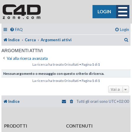
LOGIN
FAQ
Login
C
Indice
Cerca
Argomenti attivi
ARGOMENTI ATTIVI
Vai alla ricerca avanzata
La ricerca ha trovato 0 risultati • Pagina
1
di
1
Nessun argomento o messaggio con questo criterio di ricerca.
La ricerca ha trovato 0 risultati • Pagina
1
di
1
Vai a
Indice
Tutti gli orari sono
UTC+02:00
PRODOTTI
CONTENUTI