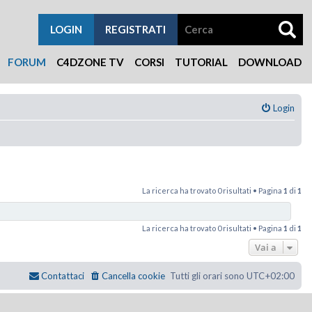
LOGIN
REGISTRATI
FORUM
C4DZONE TV
CORSI
TUTORIAL
DOWNLOAD
Login
La ricerca ha trovato 0 risultati • Pagina
1
di
1
La ricerca ha trovato 0 risultati • Pagina
1
di
1
Vai a
Contattaci
Cancella cookie
Tutti gli orari sono
UTC+02:00