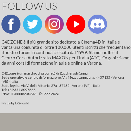
FOLLOW US
C4DZONE è il più grande sito dedicato a Cinema4D in Italia e
vanta una comunità di oltre 100.000 utenti iscritti che frequentano
il nostro forum in continua crescita dal 1999. Siamo inoltre il
Centro Corsi Autorizzato MAXON per l'Italia (ATC). Organizziamo
da anni corsi di formazione in aula e online a Verona.
C4Dzone è un marchio di proprietà di ZuccherodiKanna
Sede operativa e centro di formazione: Via Mezzacampagna, 4 - 37135 - Verona
(VR) - Italia
Sede legale: Via V. della Vittoria, 27a - 37135 - Verona (VR) - Italia
Tel: +39 351 6097868‬
P.IVA: IT04448240236 - ©1999-2026
Made by
DGworld