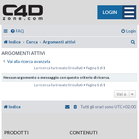
LOGIN
FAQ
Login
C
Indice
Cerca
Argomenti attivi
ARGOMENTI ATTIVI
Vai alla ricerca avanzata
La ricerca ha trovato 0 risultati • Pagina
1
di
1
Nessun argomento o messaggio con questo criterio di ricerca.
La ricerca ha trovato 0 risultati • Pagina
1
di
1
Vai a
Indice
Tutti gli orari sono
UTC+02:00
PRODOTTI
CONTENUTI