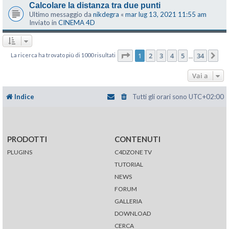
Calcolare la distanza tra due punti
Ultimo messaggio da
nikdegra
«
mar lug 13, 2021 11:55 am
Inviato in
CINEMA 4D
Pagina
1
di
34
1
2
3
4
5
34
La ricerca ha trovato più di 1000 risultati
Pr
…
Vai a
Indice
Tutti gli orari sono
UTC+02:00
PRODOTTI
CONTENUTI
PLUGINS
C4DZONE TV
TUTORIAL
NEWS
FORUM
GALLERIA
DOWNLOAD
CERCA