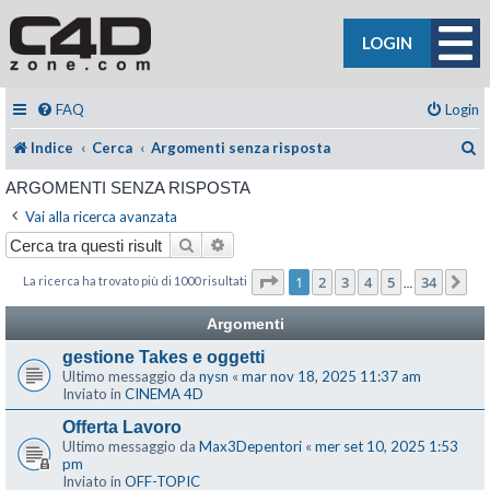
LOGIN
FAQ
Login
C
Indice
Cerca
Argomenti senza risposta
ARGOMENTI SENZA RISPOSTA
Vai alla ricerca avanzata
Cerca
Ricerca avanzata
Pagina
1
di
34
1
2
3
4
5
34
La ricerca ha trovato più di 1000 risultati
Pr
…
Argomenti
gestione Takes e oggetti
Ultimo messaggio da
nysn
«
mar nov 18, 2025 11:37 am
Inviato in
CINEMA 4D
Offerta Lavoro
Ultimo messaggio da
Max3Depentori
«
mer set 10, 2025 1:53
pm
Inviato in
OFF-TOPIC