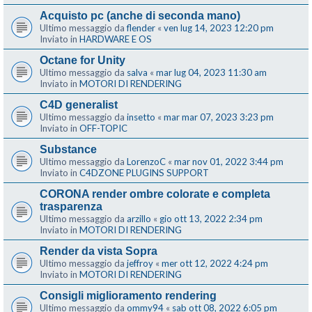
Acquisto pc (anche di seconda mano)
Ultimo messaggio da
flender
«
ven lug 14, 2023 12:20 pm
Inviato in
HARDWARE E OS
Octane for Unity
Ultimo messaggio da
salva
«
mar lug 04, 2023 11:30 am
Inviato in
MOTORI DI RENDERING
C4D generalist
Ultimo messaggio da
insetto
«
mar mar 07, 2023 3:23 pm
Inviato in
OFF-TOPIC
Substance
Ultimo messaggio da
LorenzoC
«
mar nov 01, 2022 3:44 pm
Inviato in
C4DZONE PLUGINS SUPPORT
CORONA render ombre colorate e completa
trasparenza
Ultimo messaggio da
arzillo
«
gio ott 13, 2022 2:34 pm
Inviato in
MOTORI DI RENDERING
Render da vista Sopra
Ultimo messaggio da
jeffroy
«
mer ott 12, 2022 4:24 pm
Inviato in
MOTORI DI RENDERING
Consigli miglioramento rendering
Ultimo messaggio da
ommy94
«
sab ott 08, 2022 6:05 pm