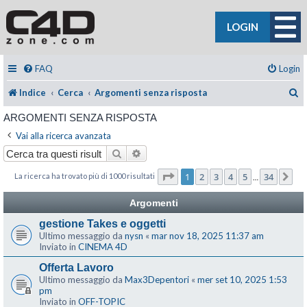
LOGIN
FAQ
Login
C
Indice
Cerca
Argomenti senza risposta
ARGOMENTI SENZA RISPOSTA
Vai alla ricerca avanzata
Cerca
Ricerca avanzata
Pagina
1
di
34
1
2
3
4
5
34
La ricerca ha trovato più di 1000 risultati
Pr
…
Argomenti
gestione Takes e oggetti
Ultimo messaggio da
nysn
«
mar nov 18, 2025 11:37 am
Inviato in
CINEMA 4D
Offerta Lavoro
Ultimo messaggio da
Max3Depentori
«
mer set 10, 2025 1:53
pm
Inviato in
OFF-TOPIC