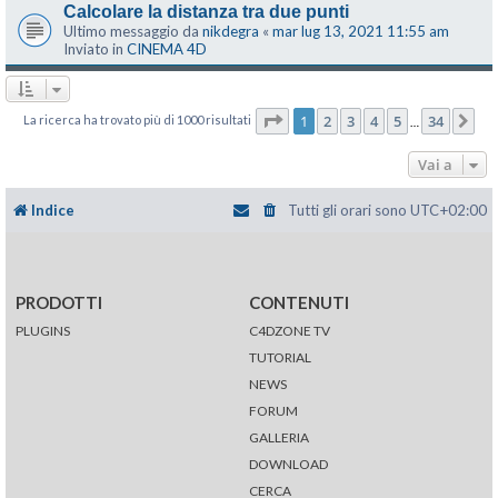
Calcolare la distanza tra due punti
Ultimo messaggio da
nikdegra
«
mar lug 13, 2021 11:55 am
Inviato in
CINEMA 4D
Pagina
1
di
34
1
2
3
4
5
34
La ricerca ha trovato più di 1000 risultati
Pr
…
Vai a
Indice
Tutti gli orari sono
UTC+02:00
PRODOTTI
CONTENUTI
PLUGINS
C4DZONE TV
TUTORIAL
NEWS
FORUM
GALLERIA
DOWNLOAD
CERCA