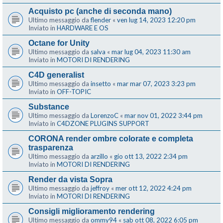
Acquisto pc (anche di seconda mano)
Ultimo messaggio da
flender
«
ven lug 14, 2023 12:20 pm
Inviato in
HARDWARE E OS
Octane for Unity
Ultimo messaggio da
salva
«
mar lug 04, 2023 11:30 am
Inviato in
MOTORI DI RENDERING
C4D generalist
Ultimo messaggio da
insetto
«
mar mar 07, 2023 3:23 pm
Inviato in
OFF-TOPIC
Substance
Ultimo messaggio da
LorenzoC
«
mar nov 01, 2022 3:44 pm
Inviato in
C4DZONE PLUGINS SUPPORT
CORONA render ombre colorate e completa
trasparenza
Ultimo messaggio da
arzillo
«
gio ott 13, 2022 2:34 pm
Inviato in
MOTORI DI RENDERING
Render da vista Sopra
Ultimo messaggio da
jeffroy
«
mer ott 12, 2022 4:24 pm
Inviato in
MOTORI DI RENDERING
Consigli miglioramento rendering
Ultimo messaggio da
ommy94
«
sab ott 08, 2022 6:05 pm