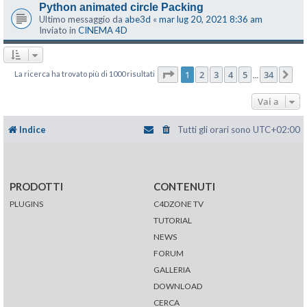
Python animated circle Packing
Ultimo messaggio da
abe3d
«
mar lug 20, 2021 8:36 am
Inviato in
CINEMA 4D
Pagina
1
di
34
1
2
3
4
5
34
La ricerca ha trovato più di 1000 risultati
Pr
…
Vai a
Indice
Tutti gli orari sono
UTC+02:00
PRODOTTI
CONTENUTI
PLUGINS
C4DZONE TV
TUTORIAL
NEWS
FORUM
GALLERIA
DOWNLOAD
CERCA