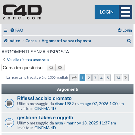
LOGIN
FAQ
Login
C
Indice
Cerca
Argomenti senza risposta
ARGOMENTI SENZA RISPOSTA
Vai alla ricerca avanzata
Cerca
Ricerca avanzata
Pagina
1
di
34
1
2
3
4
5
34
La ricerca ha trovato più di 1000 risultati
Pr
…
Argomenti
Riflessi acciaio cromato
Ultimo messaggio da
disne1982
«
ven ago 07, 2026 1:00 am
Inviato in
CINEMA 4D
gestione Takes e oggetti
Ultimo messaggio da
nysn
«
mar nov 18, 2025 11:37 am
Inviato in
CINEMA 4D