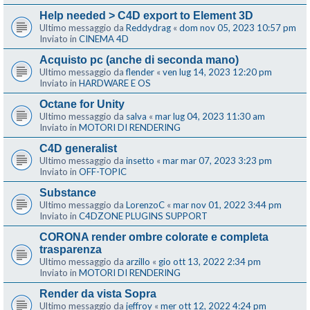
Help needed > C4D export to Element 3D
Ultimo messaggio da
Reddydrag
«
dom nov 05, 2023 10:57 pm
Inviato in
CINEMA 4D
Acquisto pc (anche di seconda mano)
Ultimo messaggio da
flender
«
ven lug 14, 2023 12:20 pm
Inviato in
HARDWARE E OS
Octane for Unity
Ultimo messaggio da
salva
«
mar lug 04, 2023 11:30 am
Inviato in
MOTORI DI RENDERING
C4D generalist
Ultimo messaggio da
insetto
«
mar mar 07, 2023 3:23 pm
Inviato in
OFF-TOPIC
Substance
Ultimo messaggio da
LorenzoC
«
mar nov 01, 2022 3:44 pm
Inviato in
C4DZONE PLUGINS SUPPORT
CORONA render ombre colorate e completa
trasparenza
Ultimo messaggio da
arzillo
«
gio ott 13, 2022 2:34 pm
Inviato in
MOTORI DI RENDERING
Render da vista Sopra
Ultimo messaggio da
jeffroy
«
mer ott 12, 2022 4:24 pm