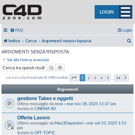
LOGIN
FAQ
Login
C
Indice
Cerca
Argomenti senza risposta
ARGOMENTI SENZA RISPOSTA
Vai alla ricerca avanzata
Cerca
Ricerca avanzata
Pagina
1
di
34
1
2
3
4
5
34
La ricerca ha trovato più di 1000 risultati
Pr
…
Argomenti
gestione Takes e oggetti
Ultimo messaggio da
nysn
«
mar nov 18, 2025 11:37 am
Inviato in
CINEMA 4D
Offerta Lavoro
Ultimo messaggio da
Max3Depentori
«
mer set 10, 2025 1:53
pm
Inviato in
OFF-TOPIC