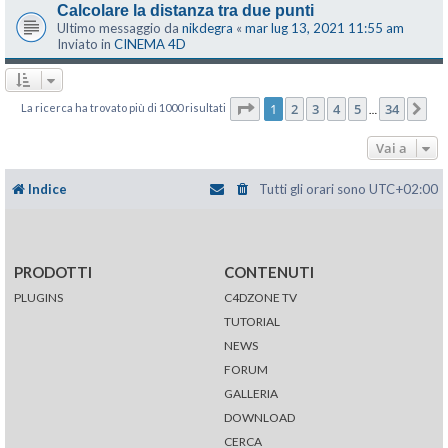
Calcolare la distanza tra due punti
Ultimo messaggio da
nikdegra
«
mar lug 13, 2021 11:55 am
Inviato in
CINEMA 4D
Pagina
1
di
34
1
2
3
4
5
34
La ricerca ha trovato più di 1000 risultati
Pr
…
Vai a
Indice
Tutti gli orari sono
UTC+02:00
PRODOTTI
CONTENUTI
PLUGINS
C4DZONE TV
TUTORIAL
NEWS
FORUM
GALLERIA
DOWNLOAD
CERCA