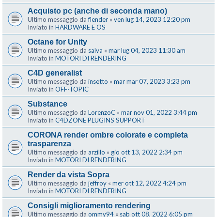
Acquisto pc (anche di seconda mano)
Ultimo messaggio da
flender
«
ven lug 14, 2023 12:20 pm
Inviato in
HARDWARE E OS
Octane for Unity
Ultimo messaggio da
salva
«
mar lug 04, 2023 11:30 am
Inviato in
MOTORI DI RENDERING
C4D generalist
Ultimo messaggio da
insetto
«
mar mar 07, 2023 3:23 pm
Inviato in
OFF-TOPIC
Substance
Ultimo messaggio da
LorenzoC
«
mar nov 01, 2022 3:44 pm
Inviato in
C4DZONE PLUGINS SUPPORT
CORONA render ombre colorate e completa
trasparenza
Ultimo messaggio da
arzillo
«
gio ott 13, 2022 2:34 pm
Inviato in
MOTORI DI RENDERING
Render da vista Sopra
Ultimo messaggio da
jeffroy
«
mer ott 12, 2022 4:24 pm
Inviato in
MOTORI DI RENDERING
Consigli miglioramento rendering
Ultimo messaggio da
ommy94
«
sab ott 08, 2022 6:05 pm