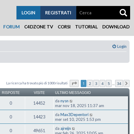
LOGIN
REGISTRATI
FORUM
C4DZONE TV
CORSI
TUTORIAL
DOWNLOAD
Login
Pagina
1
di
34
1
2
3
4
5
34
La ricerca ha trovato più di 1000 risultati
P
…
RISPOSTE
VISITE
ULTIMO MESSAGGIO
da
nysn
0
14452
mar nov 18, 2025 11:37 am
da
Max3Depentori
0
14423
mer set 10, 2025 1:53 pm
da
ajreijn
0
49651
mer feb 26, 2025 10:05 am