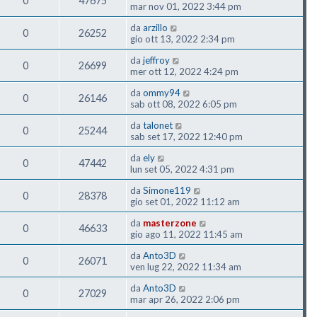
0
47675
mar nov 01, 2022 3:44 pm
da
arzillo
0
26252
gio ott 13, 2022 2:34 pm
da
jeffroy
0
26699
mer ott 12, 2022 4:24 pm
da
ommy94
0
26146
sab ott 08, 2022 6:05 pm
da
talonet
0
25244
sab set 17, 2022 12:40 pm
da
ely
0
47442
lun set 05, 2022 4:31 pm
da
Simone119
0
28378
gio set 01, 2022 11:12 am
da
masterzone
0
46633
gio ago 11, 2022 11:45 am
da
Anto3D
0
26071
ven lug 22, 2022 11:34 am
da
Anto3D
0
27029
mar apr 26, 2022 2:06 pm