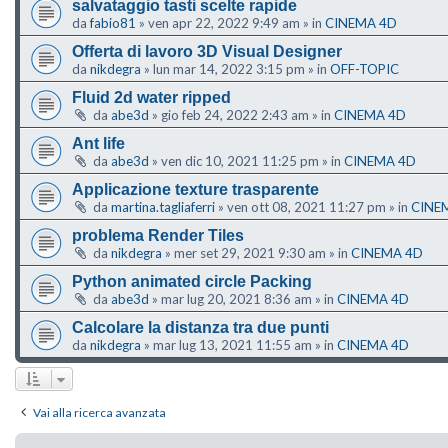
salvataggio tasti scelte rapide
da
fabio81
»
ven apr 22, 2022 9:49 am
» in
CINEMA 4D
Offerta di lavoro 3D Visual Designer
da
nikdegra
»
lun mar 14, 2022 3:15 pm
» in
OFF-TOPIC
Fluid 2d water ripped
da
abe3d
»
gio feb 24, 2022 2:43 am
» in
CINEMA 4D
Ant life
da
abe3d
»
ven dic 10, 2021 11:25 pm
» in
CINEMA 4D
Applicazione texture trasparente
da
martina.tagliaferri
»
ven ott 08, 2021 11:27 pm
» in
CINE
problema Render Tiles
da
nikdegra
»
mer set 29, 2021 9:30 am
» in
CINEMA 4D
Python animated circle Packing
da
abe3d
»
mar lug 20, 2021 8:36 am
» in
CINEMA 4D
Calcolare la distanza tra due punti
da
nikdegra
»
mar lug 13, 2021 11:55 am
» in
CINEMA 4D
Vai alla ricerca avanzata