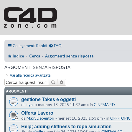
Collegamenti Rapidi
FAQ
Indice
Cerca
Argomenti senza risposta
ARGOMENTI SENZA RISPOSTA
Vai alla ricerca avanzata
Cerca
Ricerca avanzata
ARGOMENTI
gestione Takes e oggetti
da
nysn
»
mar nov 18, 2025 11:37 am
» in
CINEMA 4D
Offerta Lavoro
da
Max3Depentori
»
mer set 10, 2025 1:53 pm
» in
OFF-TOPIC
Help; adding stiffness to rope simulation
da
ajreijn
»
mer feb 26, 2025 10:05 am
» in
CINEMA 4D