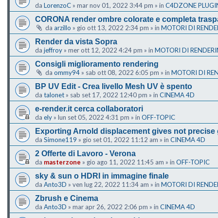
da
LorenzoC
»
mar nov 01, 2022 3:44 pm
» in
C4DZONE PLUGI
CORONA render ombre colorate e completa trasp
da
arzillo
»
gio ott 13, 2022 2:34 pm
» in
MOTORI DI RENDE
Render da vista Sopra
da
jeffroy
»
mer ott 12, 2022 4:24 pm
» in
MOTORI DI RENDER
Consigli miglioramento rendering
da
ommy94
»
sab ott 08, 2022 6:05 pm
» in
MOTORI DI RE
BP UV Edit - Crea livello Mesh UV è spento
da
talonet
»
sab set 17, 2022 12:40 pm
» in
CINEMA 4D
e-render.it cerca collaboratori
da
ely
»
lun set 05, 2022 4:31 pm
» in
OFF-TOPIC
Exporting Arnold displacement gives not precise
da
Simone119
»
gio set 01, 2022 11:12 am
» in
CINEMA 4D
2 Offerte di Lavoro - Verona
da
masterzone
»
gio ago 11, 2022 11:45 am
» in
OFF-TOPIC
sky & sun o HDRI in immagine finale
da
Anto3D
»
ven lug 22, 2022 11:34 am
» in
MOTORI DI RENDE
Zbrush e Cinema
da
Anto3D
»
mar apr 26, 2022 2:06 pm
» in
CINEMA 4D