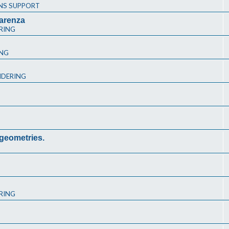
NS SUPPORT
arenza
RING
ING
NDERING
 geometries.
RING