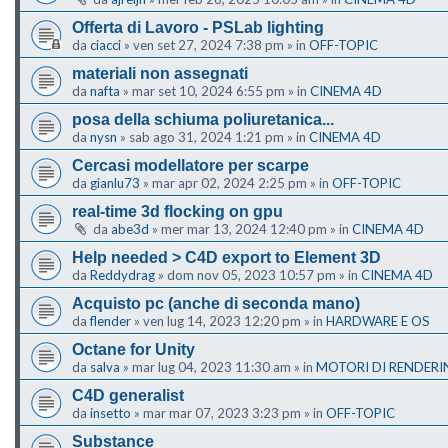
Offerta di Lavoro - PSLab lighting
da
ciacci
»
ven set 27, 2024 7:38 pm
» in
OFF-TOPIC
materiali non assegnati
da
nafta
»
mar set 10, 2024 6:55 pm
» in
CINEMA 4D
posa della schiuma poliuretanica...
da
nysn
»
sab ago 31, 2024 1:21 pm
» in
CINEMA 4D
Cercasi modellatore per scarpe
da
gianlu73
»
mar apr 02, 2024 2:25 pm
» in
OFF-TOPIC
real-time 3d flocking on gpu
da
abe3d
»
mer mar 13, 2024 12:40 pm
» in
CINEMA 4D
Help needed > C4D export to Element 3D
da
Reddydrag
»
dom nov 05, 2023 10:57 pm
» in
CINEMA 4D
Acquisto pc (anche di seconda mano)
da
flender
»
ven lug 14, 2023 12:20 pm
» in
HARDWARE E OS
Octane for Unity
da
salva
»
mar lug 04, 2023 11:30 am
» in
MOTORI DI RENDERI
C4D generalist
da
insetto
»
mar mar 07, 2023 3:23 pm
» in
OFF-TOPIC
Substance