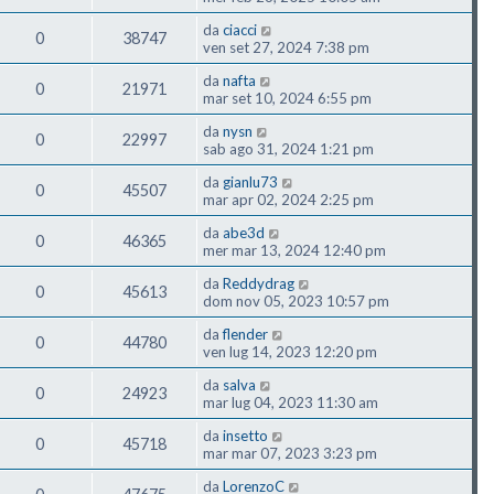
da
ciacci
0
38747
ven set 27, 2024 7:38 pm
da
nafta
0
21971
mar set 10, 2024 6:55 pm
da
nysn
0
22997
sab ago 31, 2024 1:21 pm
da
gianlu73
0
45507
mar apr 02, 2024 2:25 pm
da
abe3d
0
46365
mer mar 13, 2024 12:40 pm
da
Reddydrag
0
45613
dom nov 05, 2023 10:57 pm
da
flender
0
44780
ven lug 14, 2023 12:20 pm
da
salva
0
24923
mar lug 04, 2023 11:30 am
da
insetto
0
45718
mar mar 07, 2023 3:23 pm
da
LorenzoC