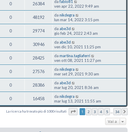
da
fabio81
0
26384
ven apr 22, 2022 9:49 am
da
nikdegra
0
48192
lun mar 14, 2022 3:15 pm
da
abe3d
0
29774
gio feb 24, 2022 2:43 am
da
abe3d
0
30946
ven dic 10, 2021 11:25 pm
da
martina.tagliaferri
0
28425
ven ott 08, 2021 11:27 pm
da
nikdegra
0
27576
mer set 29, 2021 9:30 am
da
abe3d
0
28386
mar lug 20, 2021 8:36 am
da
nikdegra
0
16458
mar lug 13, 2021 11:55 am
Pagina
1
di
34
1
2
3
4
5
34
La ricerca ha trovato più di 1000 risultati
P
…
Vai a