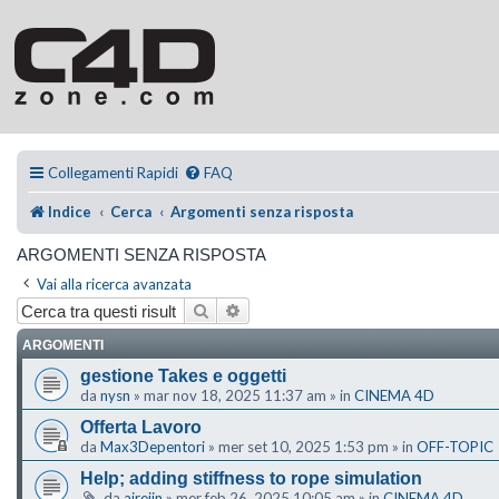
Collegamenti Rapidi
FAQ
Indice
Cerca
Argomenti senza risposta
ARGOMENTI SENZA RISPOSTA
Vai alla ricerca avanzata
Cerca
Ricerca avanzata
ARGOMENTI
gestione Takes e oggetti
da
nysn
»
mar nov 18, 2025 11:37 am
» in
CINEMA 4D
Offerta Lavoro
da
Max3Depentori
»
mer set 10, 2025 1:53 pm
» in
OFF-TOPIC
Help; adding stiffness to rope simulation
da
ajreijn
»
mer feb 26, 2025 10:05 am
» in
CINEMA 4D