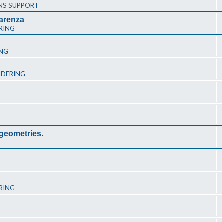
NS SUPPORT
arenza
RING
ING
NDERING
 geometries.
RING