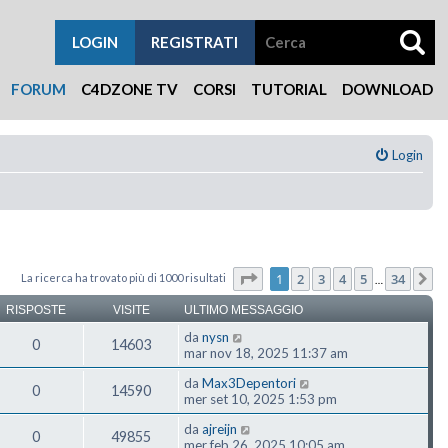
LOGIN
REGISTRATI
FORUM
C4DZONE TV
CORSI
TUTORIAL
DOWNLOAD
Login
Pagina
1
di
34
1
2
3
4
5
34
La ricerca ha trovato più di 1000 risultati
P
…
RISPOSTE
VISITE
ULTIMO MESSAGGIO
da
nysn
0
14603
mar nov 18, 2025 11:37 am
da
Max3Depentori
0
14590
mer set 10, 2025 1:53 pm
da
ajreijn
0
49855
mer feb 26, 2025 10:05 am