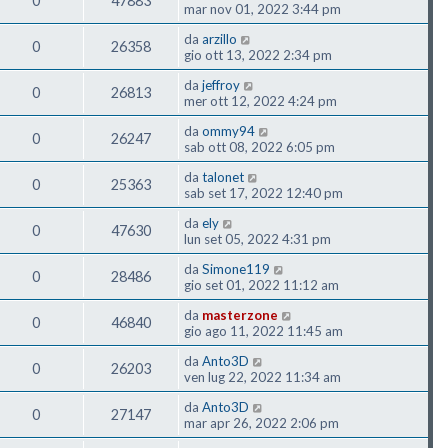
0
47883
mar nov 01, 2022 3:44 pm
da
arzillo
0
26358
gio ott 13, 2022 2:34 pm
da
jeffroy
0
26813
mer ott 12, 2022 4:24 pm
da
ommy94
0
26247
sab ott 08, 2022 6:05 pm
da
talonet
0
25363
sab set 17, 2022 12:40 pm
da
ely
0
47630
lun set 05, 2022 4:31 pm
da
Simone119
0
28486
gio set 01, 2022 11:12 am
da
masterzone
0
46840
gio ago 11, 2022 11:45 am
da
Anto3D
0
26203
ven lug 22, 2022 11:34 am
da
Anto3D
0
27147
mar apr 26, 2022 2:06 pm