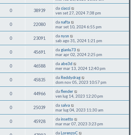
da
ciacci
0
38939
ven set 27, 2024 7:38 pm
da
nafta
0
22080
mar set 10, 2024 6:55 pm
da
nysn
0
23091
sab ago 31, 2024 1:21 pm
da
gianlu73
0
45691
mar apr 02, 2024 2:25 pm
da
abe3d
0
46588
mer mar 13, 2024 12:40 pm
da
Reddydrag
0
45835
dom nov 05, 2023 10:57 pm
da
flender
0
44966
ven lug 14, 2023 12:20 pm
da
salva
0
25039
mar lug 04, 2023 11:30 am
da
insetto
0
45928
mar mar 07, 2023 3:23 pm
da
LorenzoC