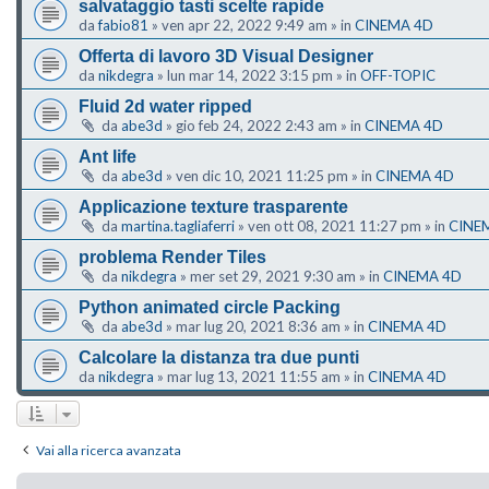
salvataggio tasti scelte rapide
da
fabio81
»
ven apr 22, 2022 9:49 am
» in
CINEMA 4D
Offerta di lavoro 3D Visual Designer
da
nikdegra
»
lun mar 14, 2022 3:15 pm
» in
OFF-TOPIC
Fluid 2d water ripped
da
abe3d
»
gio feb 24, 2022 2:43 am
» in
CINEMA 4D
Ant life
da
abe3d
»
ven dic 10, 2021 11:25 pm
» in
CINEMA 4D
Applicazione texture trasparente
da
martina.tagliaferri
»
ven ott 08, 2021 11:27 pm
» in
CINE
problema Render Tiles
da
nikdegra
»
mer set 29, 2021 9:30 am
» in
CINEMA 4D
Python animated circle Packing
da
abe3d
»
mar lug 20, 2021 8:36 am
» in
CINEMA 4D
Calcolare la distanza tra due punti
da
nikdegra
»
mar lug 13, 2021 11:55 am
» in
CINEMA 4D
Vai alla ricerca avanzata