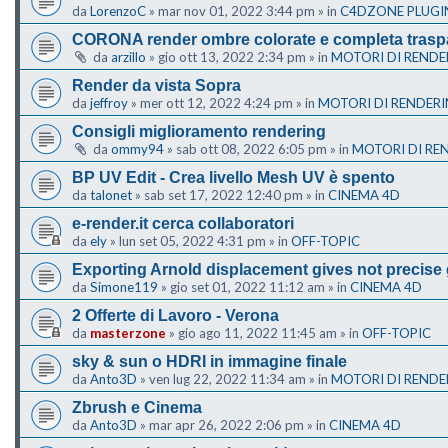
da
LorenzoC
»
mar nov 01, 2022 3:44 pm
» in
C4DZONE PLUGI
CORONA render ombre colorate e completa trasp
da
arzillo
»
gio ott 13, 2022 2:34 pm
» in
MOTORI DI RENDE
Render da vista Sopra
da
jeffroy
»
mer ott 12, 2022 4:24 pm
» in
MOTORI DI RENDER
Consigli miglioramento rendering
da
ommy94
»
sab ott 08, 2022 6:05 pm
» in
MOTORI DI RE
BP UV Edit - Crea livello Mesh UV è spento
da
talonet
»
sab set 17, 2022 12:40 pm
» in
CINEMA 4D
e-render.it cerca collaboratori
da
ely
»
lun set 05, 2022 4:31 pm
» in
OFF-TOPIC
Exporting Arnold displacement gives not precise
da
Simone119
»
gio set 01, 2022 11:12 am
» in
CINEMA 4D
2 Offerte di Lavoro - Verona
da
masterzone
»
gio ago 11, 2022 11:45 am
» in
OFF-TOPIC
sky & sun o HDRI in immagine finale
da
Anto3D
»
ven lug 22, 2022 11:34 am
» in
MOTORI DI RENDE
Zbrush e Cinema
da
Anto3D
»
mar apr 26, 2022 2:06 pm
» in
CINEMA 4D