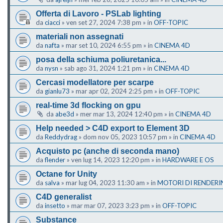
Offerta di Lavoro - PSLab lighting
da
ciacci
»
ven set 27, 2024 7:38 pm
» in
OFF-TOPIC
materiali non assegnati
da
nafta
»
mar set 10, 2024 6:55 pm
» in
CINEMA 4D
posa della schiuma poliuretanica...
da
nysn
»
sab ago 31, 2024 1:21 pm
» in
CINEMA 4D
Cercasi modellatore per scarpe
da
gianlu73
»
mar apr 02, 2024 2:25 pm
» in
OFF-TOPIC
real-time 3d flocking on gpu
da
abe3d
»
mer mar 13, 2024 12:40 pm
» in
CINEMA 4D
Help needed > C4D export to Element 3D
da
Reddydrag
»
dom nov 05, 2023 10:57 pm
» in
CINEMA 4D
Acquisto pc (anche di seconda mano)
da
flender
»
ven lug 14, 2023 12:20 pm
» in
HARDWARE E OS
Octane for Unity
da
salva
»
mar lug 04, 2023 11:30 am
» in
MOTORI DI RENDERI
C4D generalist
da
insetto
»
mar mar 07, 2023 3:23 pm
» in
OFF-TOPIC
Substance