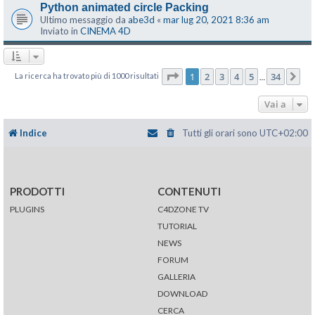
Python animated circle Packing
Ultimo messaggio da
abe3d
«
mar lug 20, 2021 8:36 am
Inviato in
CINEMA 4D
Pagina
1
di
34
1
2
3
4
5
34
La ricerca ha trovato più di 1000 risultati
Pr
…
Vai a
Indice
Tutti gli orari sono
UTC+02:00
PRODOTTI
CONTENUTI
PLUGINS
C4DZONE TV
TUTORIAL
NEWS
FORUM
GALLERIA
DOWNLOAD
CERCA