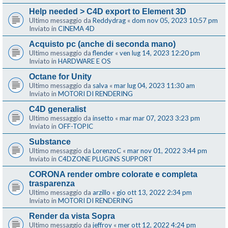
Help needed > C4D export to Element 3D
Ultimo messaggio da
Reddydrag
«
dom nov 05, 2023 10:57 pm
Inviato in
CINEMA 4D
Acquisto pc (anche di seconda mano)
Ultimo messaggio da
flender
«
ven lug 14, 2023 12:20 pm
Inviato in
HARDWARE E OS
Octane for Unity
Ultimo messaggio da
salva
«
mar lug 04, 2023 11:30 am
Inviato in
MOTORI DI RENDERING
C4D generalist
Ultimo messaggio da
insetto
«
mar mar 07, 2023 3:23 pm
Inviato in
OFF-TOPIC
Substance
Ultimo messaggio da
LorenzoC
«
mar nov 01, 2022 3:44 pm
Inviato in
C4DZONE PLUGINS SUPPORT
CORONA render ombre colorate e completa
trasparenza
Ultimo messaggio da
arzillo
«
gio ott 13, 2022 2:34 pm
Inviato in
MOTORI DI RENDERING
Render da vista Sopra
Ultimo messaggio da
jeffroy
«
mer ott 12, 2022 4:24 pm