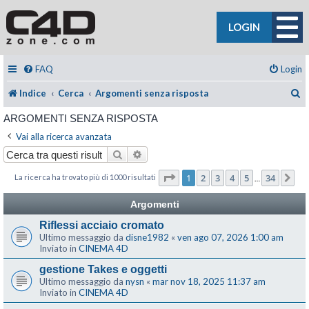
LOGIN
FAQ
Login
C
Indice
Cerca
Argomenti senza risposta
ARGOMENTI SENZA RISPOSTA
Vai alla ricerca avanzata
Cerca
Ricerca avanzata
Pagina
1
di
34
1
2
3
4
5
34
La ricerca ha trovato più di 1000 risultati
Pr
…
Argomenti
Riflessi acciaio cromato
Ultimo messaggio da
disne1982
«
ven ago 07, 2026 1:00 am
Inviato in
CINEMA 4D
gestione Takes e oggetti
Ultimo messaggio da
nysn
«
mar nov 18, 2025 11:37 am
Inviato in
CINEMA 4D