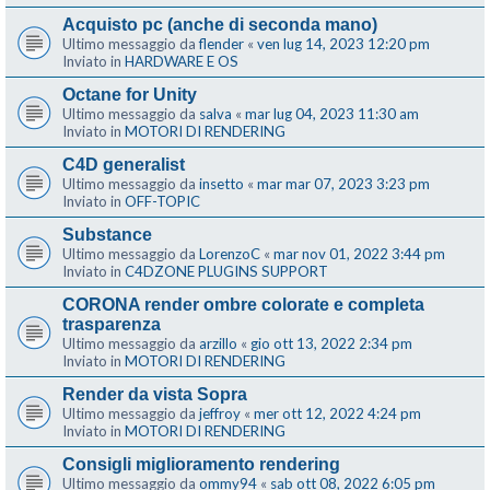
Acquisto pc (anche di seconda mano)
Ultimo messaggio da
flender
«
ven lug 14, 2023 12:20 pm
Inviato in
HARDWARE E OS
Octane for Unity
Ultimo messaggio da
salva
«
mar lug 04, 2023 11:30 am
Inviato in
MOTORI DI RENDERING
C4D generalist
Ultimo messaggio da
insetto
«
mar mar 07, 2023 3:23 pm
Inviato in
OFF-TOPIC
Substance
Ultimo messaggio da
LorenzoC
«
mar nov 01, 2022 3:44 pm
Inviato in
C4DZONE PLUGINS SUPPORT
CORONA render ombre colorate e completa
trasparenza
Ultimo messaggio da
arzillo
«
gio ott 13, 2022 2:34 pm
Inviato in
MOTORI DI RENDERING
Render da vista Sopra
Ultimo messaggio da
jeffroy
«
mer ott 12, 2022 4:24 pm
Inviato in
MOTORI DI RENDERING
Consigli miglioramento rendering
Ultimo messaggio da
ommy94
«
sab ott 08, 2022 6:05 pm