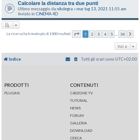
Calcolare la distanza tra due punti
Ultimo messaggio da
nikdegra
«
mar lug 13, 2021 11:55 am
Inviato in
CINEMA 4D
Pagina
1
di
34
1
2
3
4
5
34
La ricerca ha trovato più di 1000 risultati
Pr
…
Vai a
Indice
Tutti gli orari sono
UTC+02:00
PRODOTTI
CONTENUTI
PLUGINS
C4DZONE TV
TUTORIAL
NEWS
FORUM
GALLERIA
DOWNLOAD
CERCA