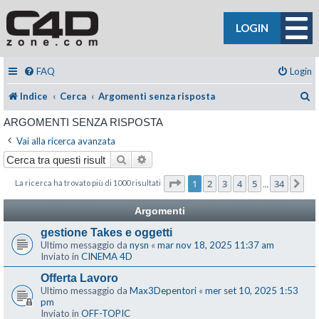
LOGIN
FAQ
Login
C
Indice
Cerca
Argomenti senza risposta
ARGOMENTI SENZA RISPOSTA
Vai alla ricerca avanzata
Cerca
Ricerca avanzata
Pagina
1
di
34
1
2
3
4
5
34
La ricerca ha trovato più di 1000 risultati
Pr
…
Argomenti
gestione Takes e oggetti
Ultimo messaggio da
nysn
«
mar nov 18, 2025 11:37 am
Inviato in
CINEMA 4D
Offerta Lavoro
Ultimo messaggio da
Max3Depentori
«
mer set 10, 2025 1:53
pm
Inviato in
OFF-TOPIC