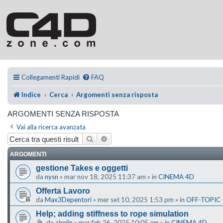
Collegamenti Rapidi
FAQ
Indice
Cerca
Argomenti senza risposta
ARGOMENTI SENZA RISPOSTA
Vai alla ricerca avanzata
Cerca
Ricerca avanzata
ARGOMENTI
gestione Takes e oggetti
da
nysn
»
mar nov 18, 2025 11:37 am
» in
CINEMA 4D
Offerta Lavoro
da
Max3Depentori
»
mer set 10, 2025 1:53 pm
» in
OFF-TOPIC
Help; adding stiffness to rope simulation
da
ajreijn
»
mer feb 26, 2025 10:05 am
» in
CINEMA 4D