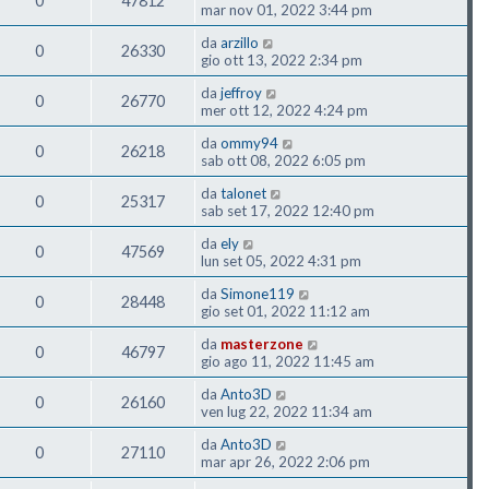
0
47812
mar nov 01, 2022 3:44 pm
da
arzillo
0
26330
gio ott 13, 2022 2:34 pm
da
jeffroy
0
26770
mer ott 12, 2022 4:24 pm
da
ommy94
0
26218
sab ott 08, 2022 6:05 pm
da
talonet
0
25317
sab set 17, 2022 12:40 pm
da
ely
0
47569
lun set 05, 2022 4:31 pm
da
Simone119
0
28448
gio set 01, 2022 11:12 am
da
masterzone
0
46797
gio ago 11, 2022 11:45 am
da
Anto3D
0
26160
ven lug 22, 2022 11:34 am
da
Anto3D
0
27110
mar apr 26, 2022 2:06 pm