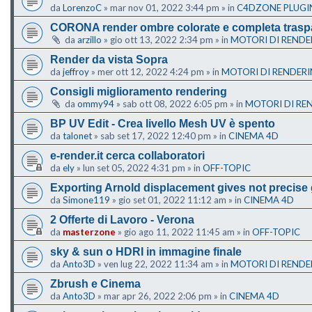
da
LorenzoC
»
mar nov 01, 2022 3:44 pm
» in
C4DZONE PLUGI
CORONA render ombre colorate e completa trasp
da
arzillo
»
gio ott 13, 2022 2:34 pm
» in
MOTORI DI RENDE
Render da vista Sopra
da
jeffroy
»
mer ott 12, 2022 4:24 pm
» in
MOTORI DI RENDER
Consigli miglioramento rendering
da
ommy94
»
sab ott 08, 2022 6:05 pm
» in
MOTORI DI RE
BP UV Edit - Crea livello Mesh UV è spento
da
talonet
»
sab set 17, 2022 12:40 pm
» in
CINEMA 4D
e-render.it cerca collaboratori
da
ely
»
lun set 05, 2022 4:31 pm
» in
OFF-TOPIC
Exporting Arnold displacement gives not precise
da
Simone119
»
gio set 01, 2022 11:12 am
» in
CINEMA 4D
2 Offerte di Lavoro - Verona
da
masterzone
»
gio ago 11, 2022 11:45 am
» in
OFF-TOPIC
sky & sun o HDRI in immagine finale
da
Anto3D
»
ven lug 22, 2022 11:34 am
» in
MOTORI DI RENDE
Zbrush e Cinema
da
Anto3D
»
mar apr 26, 2022 2:06 pm
» in
CINEMA 4D