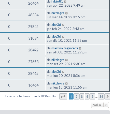
da
fabio81
0
26464
ven apr 22, 2022 9:49 am
da
nikdegra
0
48334
lun mar 14, 2022 3:15 pm
da
abe3d
0
29842
gio feb 24, 2022 2:43 am
da
abe3d
0
31034
ven dic 10, 2021 11:25 pm
da
martina.tagliaferri
0
28492
ven ott 08, 2021 11:27 pm
da
nikdegra
0
27653
mer set 29, 2021 9:30 am
da
abe3d
0
28465
mar lug 20, 2021 8:36 am
da
nikdegra
0
16464
mar lug 13, 2021 11:55 am
Pagina
1
di
34
1
2
3
4
5
34
La ricerca ha trovato più di 1000 risultati
P
…
Vai a