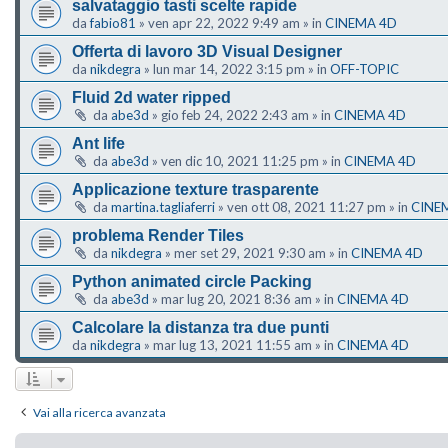
salvataggio tasti scelte rapide
da
fabio81
»
ven apr 22, 2022 9:49 am
» in
CINEMA 4D
Offerta di lavoro 3D Visual Designer
da
nikdegra
»
lun mar 14, 2022 3:15 pm
» in
OFF-TOPIC
Fluid 2d water ripped
da
abe3d
»
gio feb 24, 2022 2:43 am
» in
CINEMA 4D
Ant life
da
abe3d
»
ven dic 10, 2021 11:25 pm
» in
CINEMA 4D
Applicazione texture trasparente
da
martina.tagliaferri
»
ven ott 08, 2021 11:27 pm
» in
CINE
problema Render Tiles
da
nikdegra
»
mer set 29, 2021 9:30 am
» in
CINEMA 4D
Python animated circle Packing
da
abe3d
»
mar lug 20, 2021 8:36 am
» in
CINEMA 4D
Calcolare la distanza tra due punti
da
nikdegra
»
mar lug 13, 2021 11:55 am
» in
CINEMA 4D
Vai alla ricerca avanzata