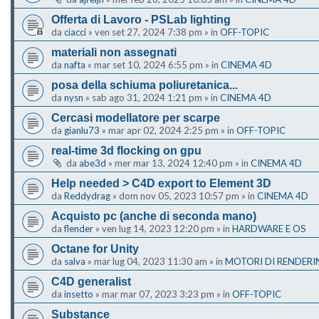
Offerta di Lavoro - PSLab lighting
da
ciacci
»
ven set 27, 2024 7:38 pm
» in
OFF-TOPIC
materiali non assegnati
da
nafta
»
mar set 10, 2024 6:55 pm
» in
CINEMA 4D
posa della schiuma poliuretanica...
da
nysn
»
sab ago 31, 2024 1:21 pm
» in
CINEMA 4D
Cercasi modellatore per scarpe
da
gianlu73
»
mar apr 02, 2024 2:25 pm
» in
OFF-TOPIC
real-time 3d flocking on gpu
da
abe3d
»
mer mar 13, 2024 12:40 pm
» in
CINEMA 4D
Help needed > C4D export to Element 3D
da
Reddydrag
»
dom nov 05, 2023 10:57 pm
» in
CINEMA 4D
Acquisto pc (anche di seconda mano)
da
flender
»
ven lug 14, 2023 12:20 pm
» in
HARDWARE E OS
Octane for Unity
da
salva
»
mar lug 04, 2023 11:30 am
» in
MOTORI DI RENDERI
C4D generalist
da
insetto
»
mar mar 07, 2023 3:23 pm
» in
OFF-TOPIC
Substance