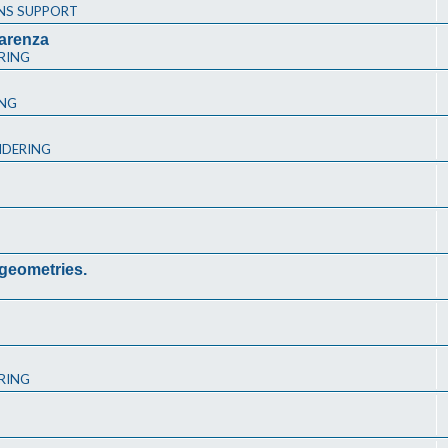
NS SUPPORT
arenza
RING
ING
NDERING
 geometries.
RING