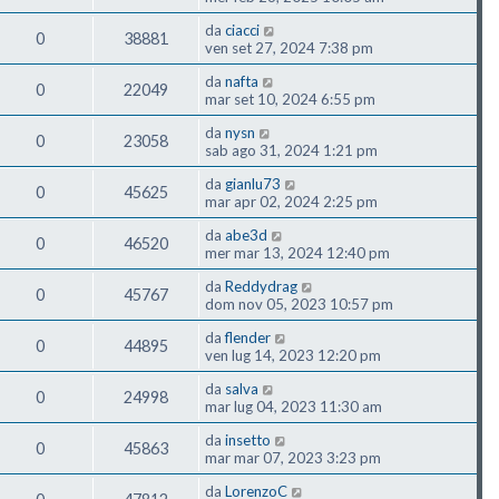
da
ciacci
0
38881
ven set 27, 2024 7:38 pm
da
nafta
0
22049
mar set 10, 2024 6:55 pm
da
nysn
0
23058
sab ago 31, 2024 1:21 pm
da
gianlu73
0
45625
mar apr 02, 2024 2:25 pm
da
abe3d
0
46520
mer mar 13, 2024 12:40 pm
da
Reddydrag
0
45767
dom nov 05, 2023 10:57 pm
da
flender
0
44895
ven lug 14, 2023 12:20 pm
da
salva
0
24998
mar lug 04, 2023 11:30 am
da
insetto
0
45863
mar mar 07, 2023 3:23 pm
da
LorenzoC