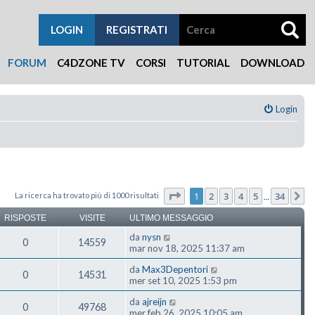
LOGIN
REGISTRATI
FORUM
C4DZONE TV
CORSI
TUTORIAL
DOWNLOAD
Login
Pagina
1
di
34
1
2
3
4
5
34
La ricerca ha trovato più di 1000 risultati
P
…
RISPOSTE
VISITE
ULTIMO MESSAGGIO
da
nysn
0
14559
mar nov 18, 2025 11:37 am
da
Max3Depentori
0
14531
mer set 10, 2025 1:53 pm
da
ajreijn
0
49768
mer feb 26, 2025 10:05 am