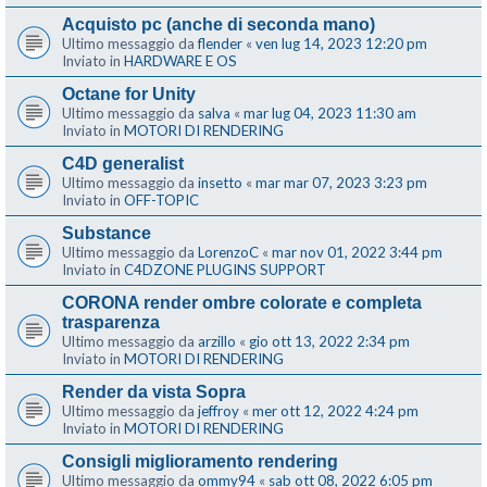
Acquisto pc (anche di seconda mano)
Ultimo messaggio da
flender
«
ven lug 14, 2023 12:20 pm
Inviato in
HARDWARE E OS
Octane for Unity
Ultimo messaggio da
salva
«
mar lug 04, 2023 11:30 am
Inviato in
MOTORI DI RENDERING
C4D generalist
Ultimo messaggio da
insetto
«
mar mar 07, 2023 3:23 pm
Inviato in
OFF-TOPIC
Substance
Ultimo messaggio da
LorenzoC
«
mar nov 01, 2022 3:44 pm
Inviato in
C4DZONE PLUGINS SUPPORT
CORONA render ombre colorate e completa
trasparenza
Ultimo messaggio da
arzillo
«
gio ott 13, 2022 2:34 pm
Inviato in
MOTORI DI RENDERING
Render da vista Sopra
Ultimo messaggio da
jeffroy
«
mer ott 12, 2022 4:24 pm
Inviato in
MOTORI DI RENDERING
Consigli miglioramento rendering
Ultimo messaggio da
ommy94
«
sab ott 08, 2022 6:05 pm