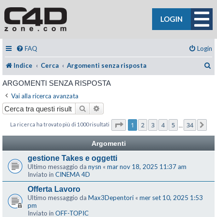
LOGIN
FAQ
Login
C
Indice
Cerca
Argomenti senza risposta
ARGOMENTI SENZA RISPOSTA
Vai alla ricerca avanzata
Cerca
Ricerca avanzata
Pagina
1
di
34
1
2
3
4
5
34
La ricerca ha trovato più di 1000 risultati
Pr
…
Argomenti
gestione Takes e oggetti
Ultimo messaggio da
nysn
«
mar nov 18, 2025 11:37 am
Inviato in
CINEMA 4D
Offerta Lavoro
Ultimo messaggio da
Max3Depentori
«
mer set 10, 2025 1:53
pm
Inviato in
OFF-TOPIC