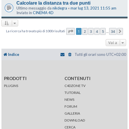
Calcolare la distanza tra due punti
Ultimo messaggio da
nikdegra
«
mar lug 13, 2021 11:55 am
Inviato in
CINEMA 4D
Pagina
1
di
34
1
2
3
4
5
34
La ricerca ha trovato più di 1000 risultati
Pr
…
Vai a
Indice
Tutti gli orari sono
UTC+02:00
PRODOTTI
CONTENUTI
PLUGINS
C4DZONE TV
TUTORIAL
NEWS
FORUM
GALLERIA
DOWNLOAD
CERCA