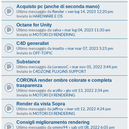
Acquisto pc (anche di seconda mano)
Ultimo messaggio da
flender
«
ven lug 14, 2023 12:20 pm
Inviato in
HARDWARE E OS
Octane for Unity
Ultimo messaggio da
salva
«
mar lug 04, 2023 11:30 am
Inviato in
MOTORI DI RENDERING
C4D generalist
Ultimo messaggio da
insetto
«
mar mar 07, 2023 3:23 pm
Inviato in
OFF-TOPIC
Substance
Ultimo messaggio da
LorenzoC
«
mar nov 01, 2022 3:44 pm
Inviato in
C4DZONE PLUGINS SUPPORT
CORONA render ombre colorate e completa
trasparenza
Ultimo messaggio da
arzillo
«
gio ott 13, 2022 2:34 pm
Inviato in
MOTORI DI RENDERING
Render da vista Sopra
Ultimo messaggio da
jeffroy
«
mer ott 12, 2022 4:24 pm
Inviato in
MOTORI DI RENDERING
Consigli miglioramento rendering
Ultimo messaggio da
ommy94
«
sab ott 08, 2022 6:05 pm