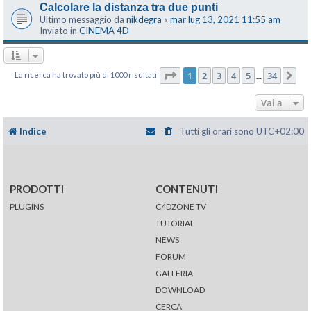
Calcolare la distanza tra due punti
Ultimo messaggio da
nikdegra
«
mar lug 13, 2021 11:55 am
Inviato in
CINEMA 4D
Pagina
1
di
34
1
2
3
4
5
34
La ricerca ha trovato più di 1000 risultati
Pr
…
Vai a
Indice
Tutti gli orari sono
UTC+02:00
PRODOTTI
CONTENUTI
PLUGINS
C4DZONE TV
TUTORIAL
NEWS
FORUM
GALLERIA
DOWNLOAD
CERCA