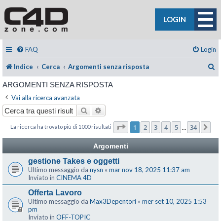
LOGIN
FAQ
Login
C
Indice
Cerca
Argomenti senza risposta
ARGOMENTI SENZA RISPOSTA
Vai alla ricerca avanzata
Cerca
Ricerca avanzata
Pagina
1
di
34
1
2
3
4
5
34
La ricerca ha trovato più di 1000 risultati
Pr
…
Argomenti
gestione Takes e oggetti
Ultimo messaggio da
nysn
«
mar nov 18, 2025 11:37 am
Inviato in
CINEMA 4D
Offerta Lavoro
Ultimo messaggio da
Max3Depentori
«
mer set 10, 2025 1:53
pm
Inviato in
OFF-TOPIC