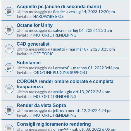
Acquisto pc (anche di seconda mano)
Ultimo messaggio da
flender
«
ven lug 14, 2023 12:20 pm
Inviato in
HARDWARE E OS
Octane for Unity
Ultimo messaggio da
salva
«
mar lug 04, 2023 11:30 am
Inviato in
MOTORI DI RENDERING
C4D generalist
Ultimo messaggio da
insetto
«
mar mar 07, 2023 3:23 pm
Inviato in
OFF-TOPIC
Substance
Ultimo messaggio da
LorenzoC
«
mar nov 01, 2022 3:44 pm
Inviato in
C4DZONE PLUGINS SUPPORT
CORONA render ombre colorate e completa
trasparenza
Ultimo messaggio da
arzillo
«
gio ott 13, 2022 2:34 pm
Inviato in
MOTORI DI RENDERING
Render da vista Sopra
Ultimo messaggio da
jeffroy
«
mer ott 12, 2022 4:24 pm
Inviato in
MOTORI DI RENDERING
Consigli miglioramento rendering
Ultimo messaggio da
ommy94
«
sab ott 08, 2022 6:05 pm