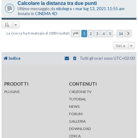
Calcolare la distanza tra due punti
Ultimo messaggio da
nikdegra
«
mar lug 13, 2021 11:55 am
Inviato in
CINEMA 4D
Pagina
1
di
34
1
2
3
4
5
34
La ricerca ha trovato più di 1000 risultati
Pr
…
Vai a
Indice
Tutti gli orari sono
UTC+02:00
PRODOTTI
CONTENUTI
PLUGINS
C4DZONE TV
TUTORIAL
NEWS
FORUM
GALLERIA
DOWNLOAD
CERCA