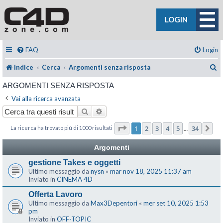
LOGIN
FAQ
Login
C
Indice
Cerca
Argomenti senza risposta
ARGOMENTI SENZA RISPOSTA
Vai alla ricerca avanzata
Cerca
Ricerca avanzata
Pagina
1
di
34
1
2
3
4
5
34
La ricerca ha trovato più di 1000 risultati
Pr
…
Argomenti
gestione Takes e oggetti
Ultimo messaggio da
nysn
«
mar nov 18, 2025 11:37 am
Inviato in
CINEMA 4D
Offerta Lavoro
Ultimo messaggio da
Max3Depentori
«
mer set 10, 2025 1:53
pm
Inviato in
OFF-TOPIC