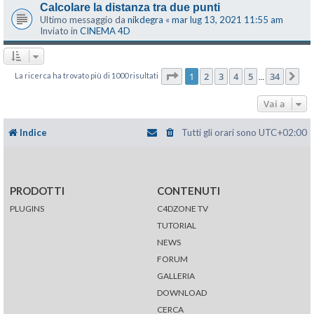
Calcolare la distanza tra due punti
Ultimo messaggio da
nikdegra
«
mar lug 13, 2021 11:55 am
Inviato in
CINEMA 4D
Pagina
1
di
34
1
2
3
4
5
34
La ricerca ha trovato più di 1000 risultati
Pr
…
Vai a
Indice
Tutti gli orari sono
UTC+02:00
PRODOTTI
CONTENUTI
PLUGINS
C4DZONE TV
TUTORIAL
NEWS
FORUM
GALLERIA
DOWNLOAD
CERCA