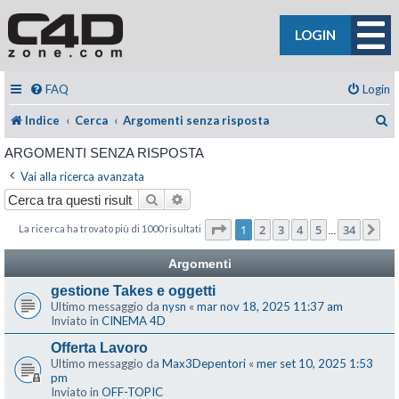
LOGIN
FAQ
Login
C
Indice
Cerca
Argomenti senza risposta
ARGOMENTI SENZA RISPOSTA
Vai alla ricerca avanzata
Cerca
Ricerca avanzata
Pagina
1
di
34
1
2
3
4
5
34
La ricerca ha trovato più di 1000 risultati
Pr
…
Argomenti
gestione Takes e oggetti
Ultimo messaggio da
nysn
«
mar nov 18, 2025 11:37 am
Inviato in
CINEMA 4D
Offerta Lavoro
Ultimo messaggio da
Max3Depentori
«
mer set 10, 2025 1:53
pm
Inviato in
OFF-TOPIC