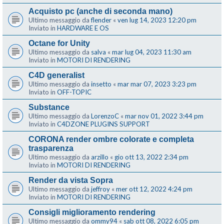
Acquisto pc (anche di seconda mano)
Ultimo messaggio da
flender
«
ven lug 14, 2023 12:20 pm
Inviato in
HARDWARE E OS
Octane for Unity
Ultimo messaggio da
salva
«
mar lug 04, 2023 11:30 am
Inviato in
MOTORI DI RENDERING
C4D generalist
Ultimo messaggio da
insetto
«
mar mar 07, 2023 3:23 pm
Inviato in
OFF-TOPIC
Substance
Ultimo messaggio da
LorenzoC
«
mar nov 01, 2022 3:44 pm
Inviato in
C4DZONE PLUGINS SUPPORT
CORONA render ombre colorate e completa
trasparenza
Ultimo messaggio da
arzillo
«
gio ott 13, 2022 2:34 pm
Inviato in
MOTORI DI RENDERING
Render da vista Sopra
Ultimo messaggio da
jeffroy
«
mer ott 12, 2022 4:24 pm
Inviato in
MOTORI DI RENDERING
Consigli miglioramento rendering
Ultimo messaggio da
ommy94
«
sab ott 08, 2022 6:05 pm