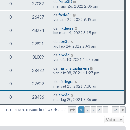
da
Anto3D
0
27082
mar apr 26, 2022 2:06 pm
da
fabio81
0
26437
ven apr 22, 2022 9:49 am
da
nikdegra
0
48274
lun mar 14, 2022 3:15 pm
da
abe3d
0
29821
gio feb 24, 2022 2:43 am
da
abe3d
0
31009
ven dic 10, 2021 11:25 pm
da
martina.tagliaferri
0
28472
ven ott 08, 2021 11:27 pm
da
nikdegra
0
27629
mer set 29, 2021 9:30 am
da
abe3d
0
28436
mar lug 20, 2021 8:36 am
Pagina
1
di
34
1
2
3
4
5
34
La ricerca ha trovato più di 1000 risultati
P
…
Vai a