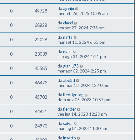
da
ajreijn
0
49728
mer feb 26, 2025 10:05 am
da
ciacci
0
38828
ven set 27, 2024 7:38 pm
da
nafta
0
22028
mar set 10, 2024 6:55 pm
da
nysn
0
23039
sab ago 31, 2024 1:21 pm
da
gianlu73
0
45585
mar apr 02, 2024 2:25 pm
da
abe3d
0
46473
mer mar 13, 2024 12:40 pm
da
Reddydrag
0
45702
dom nov 05, 2023 10:57 pm
da
flender
0
44851
ven lug 14, 2023 12:20 pm
da
salva
0
24973
mar lug 04, 2023 11:30 am
da
insetto