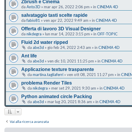
Zbrush e Cinema
da
Anto3D
»
mar apr 26, 2022 2:06 pm
» in
CINEMA 4D
salvataggio tasti scelte rapide
da
fabio81
»
ven apr 22, 2022 9:49 am
» in
CINEMA 4D
Offerta di lavoro 3D Visual Designer
da
nikdegra
»
lun mar 14, 2022 3:15 pm
» in
OFF-TOPIC
Fluid 2d water ripped
da
abe3d
»
gio feb 24, 2022 2:43 am
» in
CINEMA 4D
Ant life
da
abe3d
»
ven dic 10, 2021 11:25 pm
» in
CINEMA 4D
Applicazione texture trasparente
da
martina.tagliaferri
»
ven ott 08, 2021 11:27 pm
» in
CINE
problema Render Tiles
da
nikdegra
»
mer set 29, 2021 9:30 am
» in
CINEMA 4D
Python animated circle Packing
da
abe3d
»
mar lug 20, 2021 8:36 am
» in
CINEMA 4D
Vai alla ricerca avanzata