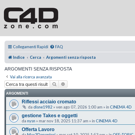
Collegamenti Rapidi
FAQ
Indice
Cerca
Argomenti senza risposta
ARGOMENTI SENZA RISPOSTA
Vai alla ricerca avanzata
Cerca
Ricerca avanzata
ARGOMENTI
Riflessi acciaio cromato
da
disne1982
»
ven ago 07, 2026 1:00 am
» in
CINEMA 4D
gestione Takes e oggetti
da
nysn
»
mar nov 18, 2025 11:37 am
» in
CINEMA 4D
Offerta Lavoro
da
Max3Depentori
»
mer set 10, 2025 1:53 pm
» in
OFF-TOPIC