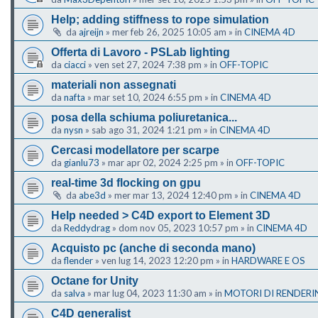
Help; adding stiffness to rope simulation
da
ajreijn
»
mer feb 26, 2025 10:05 am
» in
CINEMA 4D
Offerta di Lavoro - PSLab lighting
da
ciacci
»
ven set 27, 2024 7:38 pm
» in
OFF-TOPIC
materiali non assegnati
da
nafta
»
mar set 10, 2024 6:55 pm
» in
CINEMA 4D
posa della schiuma poliuretanica...
da
nysn
»
sab ago 31, 2024 1:21 pm
» in
CINEMA 4D
Cercasi modellatore per scarpe
da
gianlu73
»
mar apr 02, 2024 2:25 pm
» in
OFF-TOPIC
real-time 3d flocking on gpu
da
abe3d
»
mer mar 13, 2024 12:40 pm
» in
CINEMA 4D
Help needed > C4D export to Element 3D
da
Reddydrag
»
dom nov 05, 2023 10:57 pm
» in
CINEMA 4D
Acquisto pc (anche di seconda mano)
da
flender
»
ven lug 14, 2023 12:20 pm
» in
HARDWARE E OS
Octane for Unity
da
salva
»
mar lug 04, 2023 11:30 am
» in
MOTORI DI RENDERI
C4D generalist