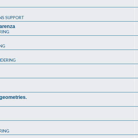
NS SUPPORT
arenza
RING
ING
NDERING
 geometries.
RING