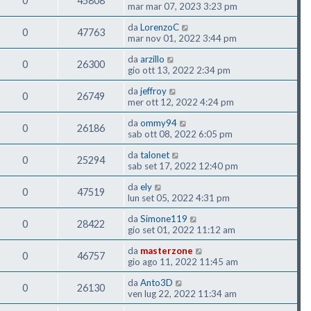
0
45808
mar mar 07, 2023 3:23 pm
da
LorenzoC
0
47763
mar nov 01, 2022 3:44 pm
da
arzillo
0
26300
gio ott 13, 2022 2:34 pm
da
jeffroy
0
26749
mer ott 12, 2022 4:24 pm
da
ommy94
0
26186
sab ott 08, 2022 6:05 pm
da
talonet
0
25294
sab set 17, 2022 12:40 pm
da
ely
0
47519
lun set 05, 2022 4:31 pm
da
Simone119
0
28422
gio set 01, 2022 11:12 am
da
masterzone
0
46757
gio ago 11, 2022 11:45 am
da
Anto3D
0
26130
ven lug 22, 2022 11:34 am