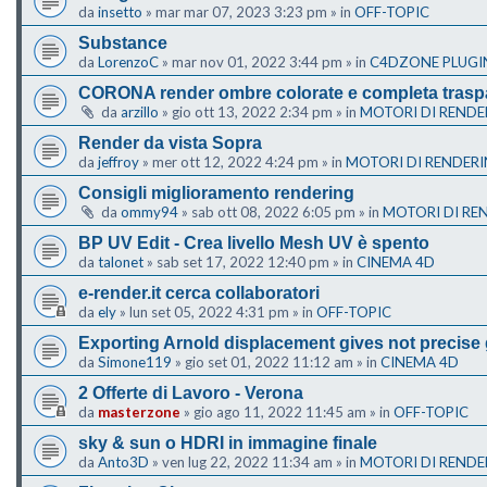
da
insetto
»
mar mar 07, 2023 3:23 pm
» in
OFF-TOPIC
Substance
da
LorenzoC
»
mar nov 01, 2022 3:44 pm
» in
C4DZONE PLUGI
CORONA render ombre colorate e completa trasp
da
arzillo
»
gio ott 13, 2022 2:34 pm
» in
MOTORI DI RENDE
Render da vista Sopra
da
jeffroy
»
mer ott 12, 2022 4:24 pm
» in
MOTORI DI RENDER
Consigli miglioramento rendering
da
ommy94
»
sab ott 08, 2022 6:05 pm
» in
MOTORI DI RE
BP UV Edit - Crea livello Mesh UV è spento
da
talonet
»
sab set 17, 2022 12:40 pm
» in
CINEMA 4D
e-render.it cerca collaboratori
da
ely
»
lun set 05, 2022 4:31 pm
» in
OFF-TOPIC
Exporting Arnold displacement gives not precise
da
Simone119
»
gio set 01, 2022 11:12 am
» in
CINEMA 4D
2 Offerte di Lavoro - Verona
da
masterzone
»
gio ago 11, 2022 11:45 am
» in
OFF-TOPIC
sky & sun o HDRI in immagine finale
da
Anto3D
»
ven lug 22, 2022 11:34 am
» in
MOTORI DI RENDE