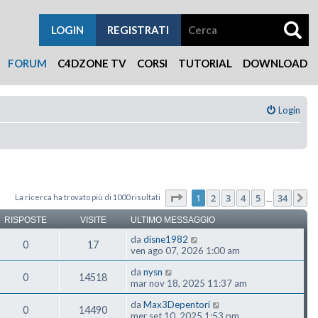
LOGIN
REGISTRATI
FORUM
C4DZONE TV
CORSI
TUTORIAL
DOWNLOAD
Login
Pagina
1
di
34
1
2
3
4
5
34
La ricerca ha trovato più di 1000 risultati
P
…
RISPOSTE
VISITE
ULTIMO MESSAGGIO
da
disne1982
0
17
ven ago 07, 2026 1:00 am
da
nysn
0
14518
mar nov 18, 2025 11:37 am
da
Max3Depentori
0
14490
mer set 10, 2025 1:53 pm