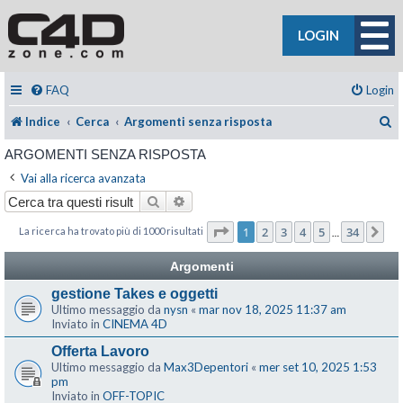
LOGIN
FAQ
Login
C
Indice
Cerca
Argomenti senza risposta
ARGOMENTI SENZA RISPOSTA
Vai alla ricerca avanzata
Cerca
Ricerca avanzata
Pagina
1
di
34
1
2
3
4
5
34
La ricerca ha trovato più di 1000 risultati
Pr
…
Argomenti
gestione Takes e oggetti
Ultimo messaggio da
nysn
«
mar nov 18, 2025 11:37 am
Inviato in
CINEMA 4D
Offerta Lavoro
Ultimo messaggio da
Max3Depentori
«
mer set 10, 2025 1:53
pm
Inviato in
OFF-TOPIC