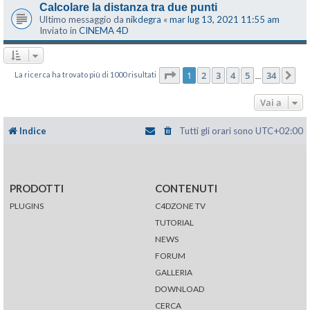
Calcolare la distanza tra due punti
Ultimo messaggio da
nikdegra
«
mar lug 13, 2021 11:55 am
Inviato in
CINEMA 4D
Pagina
1
di
34
1
2
3
4
5
34
La ricerca ha trovato più di 1000 risultati
Pr
…
Vai a
Indice
Tutti gli orari sono
UTC+02:00
PRODOTTI
CONTENUTI
PLUGINS
C4DZONE TV
TUTORIAL
NEWS
FORUM
GALLERIA
DOWNLOAD
CERCA