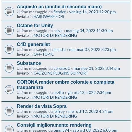
Acquisto pc (anche di seconda mano)
Ultimo messaggio da
flender
«
ven lug 14, 2023 12:20 pm
Inviato in
HARDWARE E OS
Octane for Unity
Ultimo messaggio da
salva
«
mar lug 04, 2023 11:30 am
Inviato in
MOTORI DI RENDERING
C4D generalist
Ultimo messaggio da
insetto
«
mar mar 07, 2023 3:23 pm
Inviato in
OFF-TOPIC
Substance
Ultimo messaggio da
LorenzoC
«
mar nov 01, 2022 3:44 pm
Inviato in
C4DZONE PLUGINS SUPPORT
CORONA render ombre colorate e completa
trasparenza
Ultimo messaggio da
arzillo
«
gio ott 13, 2022 2:34 pm
Inviato in
MOTORI DI RENDERING
Render da vista Sopra
Ultimo messaggio da
jeffroy
«
mer ott 12, 2022 4:24 pm
Inviato in
MOTORI DI RENDERING
Consigli miglioramento rendering
Ultimo messaggio da
ommy94
«
sab ott 08, 2022 6:05 pm