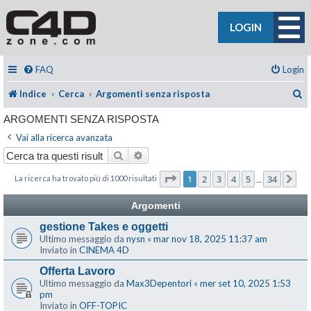
LOGIN
FAQ
Login
C
Indice
Cerca
Argomenti senza risposta
ARGOMENTI SENZA RISPOSTA
Vai alla ricerca avanzata
Cerca
Ricerca avanzata
Pagina
1
di
34
1
2
3
4
5
34
La ricerca ha trovato più di 1000 risultati
Pr
…
Argomenti
gestione Takes e oggetti
Ultimo messaggio da
nysn
«
mar nov 18, 2025 11:37 am
Inviato in
CINEMA 4D
Offerta Lavoro
Ultimo messaggio da
Max3Depentori
«
mer set 10, 2025 1:53
pm
Inviato in
OFF-TOPIC