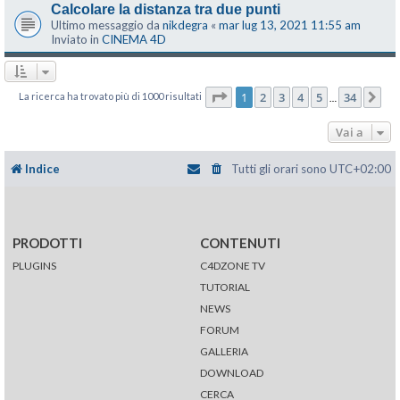
Calcolare la distanza tra due punti
Ultimo messaggio da
nikdegra
«
mar lug 13, 2021 11:55 am
Inviato in
CINEMA 4D
Pagina
1
di
34
1
2
3
4
5
34
La ricerca ha trovato più di 1000 risultati
Pr
…
Vai a
Indice
Tutti gli orari sono
UTC+02:00
PRODOTTI
CONTENUTI
PLUGINS
C4DZONE TV
TUTORIAL
NEWS
FORUM
GALLERIA
DOWNLOAD
CERCA