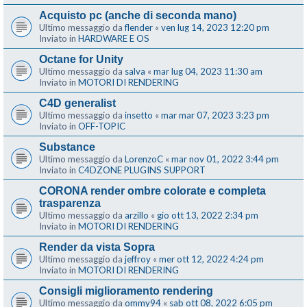
Acquisto pc (anche di seconda mano)
Ultimo messaggio da
flender
«
ven lug 14, 2023 12:20 pm
Inviato in
HARDWARE E OS
Octane for Unity
Ultimo messaggio da
salva
«
mar lug 04, 2023 11:30 am
Inviato in
MOTORI DI RENDERING
C4D generalist
Ultimo messaggio da
insetto
«
mar mar 07, 2023 3:23 pm
Inviato in
OFF-TOPIC
Substance
Ultimo messaggio da
LorenzoC
«
mar nov 01, 2022 3:44 pm
Inviato in
C4DZONE PLUGINS SUPPORT
CORONA render ombre colorate e completa
trasparenza
Ultimo messaggio da
arzillo
«
gio ott 13, 2022 2:34 pm
Inviato in
MOTORI DI RENDERING
Render da vista Sopra
Ultimo messaggio da
jeffroy
«
mer ott 12, 2022 4:24 pm
Inviato in
MOTORI DI RENDERING
Consigli miglioramento rendering
Ultimo messaggio da
ommy94
«
sab ott 08, 2022 6:05 pm