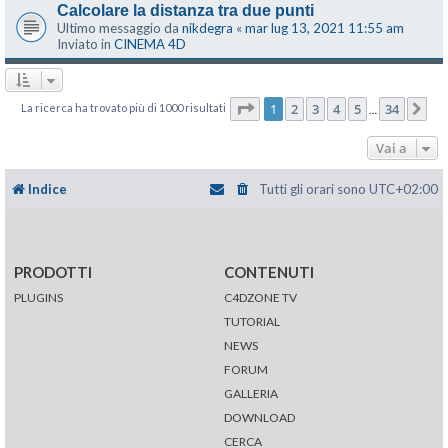
Calcolare la distanza tra due punti
Ultimo messaggio da
nikdegra
«
mar lug 13, 2021 11:55 am
Inviato in
CINEMA 4D
Pagina
1
di
34
1
2
3
4
5
34
La ricerca ha trovato più di 1000 risultati
Pr
…
Vai a
Indice
Tutti gli orari sono
UTC+02:00
PRODOTTI
CONTENUTI
PLUGINS
C4DZONE TV
TUTORIAL
NEWS
FORUM
GALLERIA
DOWNLOAD
CERCA