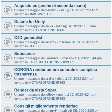
Acquisto pc (anche di seconda mano)
Ultimo messaggio da
flender
«
ven lug 14, 2023 12:20 pm
Inviato in
HARDWARE E OS
Octane for Unity
Ultimo messaggio da
salva
«
mar lug 04, 2023 11:30 am
Inviato in
MOTORI DI RENDERING
C4D generalist
Ultimo messaggio da
insetto
«
mar mar 07, 2023 3:23 pm
Inviato in
OFF-TOPIC
Substance
Ultimo messaggio da
LorenzoC
«
mar nov 01, 2022 3:44 pm
Inviato in
C4DZONE PLUGINS SUPPORT
CORONA render ombre colorate e completa
trasparenza
Ultimo messaggio da
arzillo
«
gio ott 13, 2022 2:34 pm
Inviato in
MOTORI DI RENDERING
Render da vista Sopra
Ultimo messaggio da
jeffroy
«
mer ott 12, 2022 4:24 pm
Inviato in
MOTORI DI RENDERING
Consigli miglioramento rendering
Ultimo messaggio da
ommy94
«
sab ott 08, 2022 6:05 pm