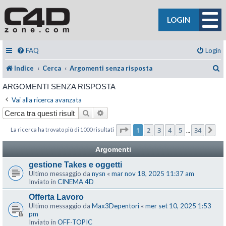
LOGIN
FAQ
Login
C
Indice
Cerca
Argomenti senza risposta
ARGOMENTI SENZA RISPOSTA
Vai alla ricerca avanzata
Cerca
Ricerca avanzata
Pagina
1
di
34
1
2
3
4
5
34
La ricerca ha trovato più di 1000 risultati
Pr
…
Argomenti
gestione Takes e oggetti
Ultimo messaggio da
nysn
«
mar nov 18, 2025 11:37 am
Inviato in
CINEMA 4D
Offerta Lavoro
Ultimo messaggio da
Max3Depentori
«
mer set 10, 2025 1:53
pm
Inviato in
OFF-TOPIC