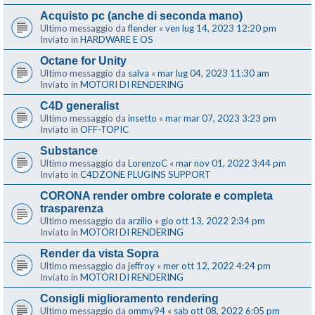
Acquisto pc (anche di seconda mano)
Ultimo messaggio da
flender
«
ven lug 14, 2023 12:20 pm
Inviato in
HARDWARE E OS
Octane for Unity
Ultimo messaggio da
salva
«
mar lug 04, 2023 11:30 am
Inviato in
MOTORI DI RENDERING
C4D generalist
Ultimo messaggio da
insetto
«
mar mar 07, 2023 3:23 pm
Inviato in
OFF-TOPIC
Substance
Ultimo messaggio da
LorenzoC
«
mar nov 01, 2022 3:44 pm
Inviato in
C4DZONE PLUGINS SUPPORT
CORONA render ombre colorate e completa
trasparenza
Ultimo messaggio da
arzillo
«
gio ott 13, 2022 2:34 pm
Inviato in
MOTORI DI RENDERING
Render da vista Sopra
Ultimo messaggio da
jeffroy
«
mer ott 12, 2022 4:24 pm
Inviato in
MOTORI DI RENDERING
Consigli miglioramento rendering
Ultimo messaggio da
ommy94
«
sab ott 08, 2022 6:05 pm