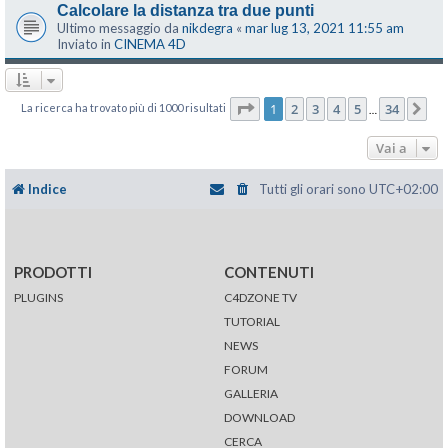
Calcolare la distanza tra due punti
Ultimo messaggio da
nikdegra
«
mar lug 13, 2021 11:55 am
Inviato in
CINEMA 4D
Pagina
1
di
34
1
2
3
4
5
34
La ricerca ha trovato più di 1000 risultati
Pr
…
Vai a
Indice
Tutti gli orari sono
UTC+02:00
PRODOTTI
CONTENUTI
PLUGINS
C4DZONE TV
TUTORIAL
NEWS
FORUM
GALLERIA
DOWNLOAD
CERCA