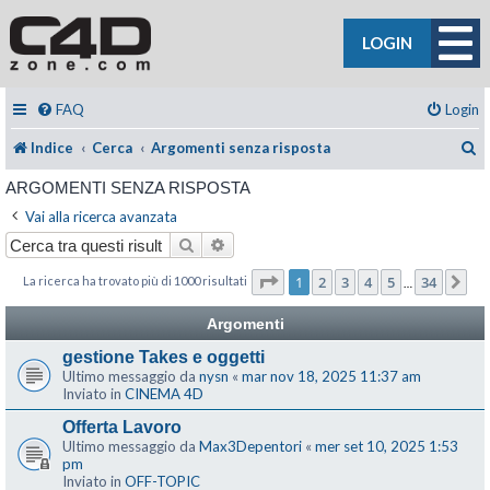
LOGIN
FAQ
Login
C
Indice
Cerca
Argomenti senza risposta
ARGOMENTI SENZA RISPOSTA
Vai alla ricerca avanzata
Cerca
Ricerca avanzata
Pagina
1
di
34
1
2
3
4
5
34
La ricerca ha trovato più di 1000 risultati
Pr
…
Argomenti
gestione Takes e oggetti
Ultimo messaggio da
nysn
«
mar nov 18, 2025 11:37 am
Inviato in
CINEMA 4D
Offerta Lavoro
Ultimo messaggio da
Max3Depentori
«
mer set 10, 2025 1:53
pm
Inviato in
OFF-TOPIC