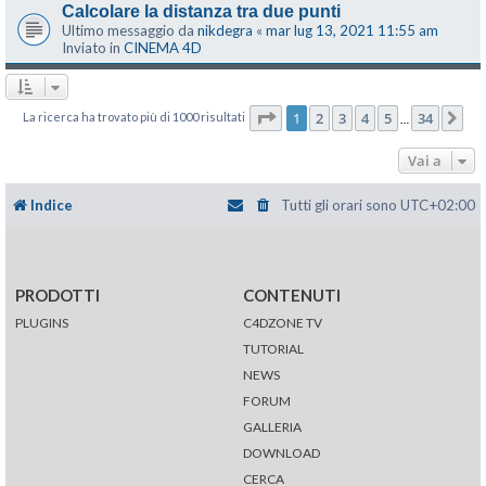
Calcolare la distanza tra due punti
Ultimo messaggio da
nikdegra
«
mar lug 13, 2021 11:55 am
Inviato in
CINEMA 4D
Pagina
1
di
34
1
2
3
4
5
34
La ricerca ha trovato più di 1000 risultati
Pr
…
Vai a
Indice
Tutti gli orari sono
UTC+02:00
PRODOTTI
CONTENUTI
PLUGINS
C4DZONE TV
TUTORIAL
NEWS
FORUM
GALLERIA
DOWNLOAD
CERCA