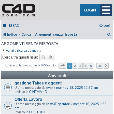
LOGIN
FAQ
Login
C
Indice
Cerca
Argomenti senza risposta
ARGOMENTI SENZA RISPOSTA
Vai alla ricerca avanzata
Cerca
Ricerca avanzata
Pagina
1
di
34
1
2
3
4
5
34
La ricerca ha trovato più di 1000 risultati
Pr
…
Argomenti
gestione Takes e oggetti
Ultimo messaggio da
nysn
«
mar nov 18, 2025 11:37 am
Inviato in
CINEMA 4D
Offerta Lavoro
Ultimo messaggio da
Max3Depentori
«
mer set 10, 2025 1:53
pm
Inviato in
OFF-TOPIC