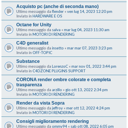
Acquisto pc (anche di seconda mano)
Ultimo messaggio da
flender
«
ven lug 14, 2023 12:20 pm
Inviato in
HARDWARE E OS
Octane for Unity
Ultimo messaggio da
salva
«
mar lug 04, 2023 11:30 am
Inviato in
MOTORI DI RENDERING
C4D generalist
Ultimo messaggio da
insetto
«
mar mar 07, 2023 3:23 pm
Inviato in
OFF-TOPIC
Substance
Ultimo messaggio da
LorenzoC
«
mar nov 01, 2022 3:44 pm
Inviato in
C4DZONE PLUGINS SUPPORT
CORONA render ombre colorate e completa
trasparenza
Ultimo messaggio da
arzillo
«
gio ott 13, 2022 2:34 pm
Inviato in
MOTORI DI RENDERING
Render da vista Sopra
Ultimo messaggio da
jeffroy
«
mer ott 12, 2022 4:24 pm
Inviato in
MOTORI DI RENDERING
Consigli miglioramento rendering
Ultimo messaggio da
ommy94
«
sab ott 08, 2022 6:05 pm