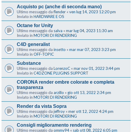
Acquisto pc (anche di seconda mano)
Ultimo messaggio da
flender
«
ven lug 14, 2023 12:20 pm
Inviato in
HARDWARE E OS
Octane for Unity
Ultimo messaggio da
salva
«
mar lug 04, 2023 11:30 am
Inviato in
MOTORI DI RENDERING
C4D generalist
Ultimo messaggio da
insetto
«
mar mar 07, 2023 3:23 pm
Inviato in
OFF-TOPIC
Substance
Ultimo messaggio da
LorenzoC
«
mar nov 01, 2022 3:44 pm
Inviato in
C4DZONE PLUGINS SUPPORT
CORONA render ombre colorate e completa
trasparenza
Ultimo messaggio da
arzillo
«
gio ott 13, 2022 2:34 pm
Inviato in
MOTORI DI RENDERING
Render da vista Sopra
Ultimo messaggio da
jeffroy
«
mer ott 12, 2022 4:24 pm
Inviato in
MOTORI DI RENDERING
Consigli miglioramento rendering
Ultimo messaggio da
ommy94
«
sab ott 08, 2022 6:05 pm