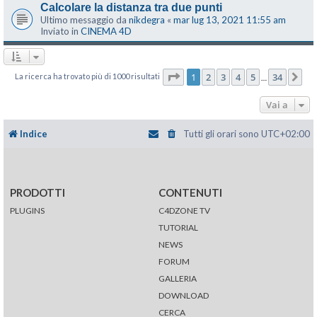
Calcolare la distanza tra due punti
Ultimo messaggio da
nikdegra
«
mar lug 13, 2021 11:55 am
Inviato in
CINEMA 4D
Pagina
1
di
34
1
2
3
4
5
34
La ricerca ha trovato più di 1000 risultati
Pr
…
Vai a
Indice
Tutti gli orari sono
UTC+02:00
PRODOTTI
CONTENUTI
PLUGINS
C4DZONE TV
TUTORIAL
NEWS
FORUM
GALLERIA
DOWNLOAD
CERCA