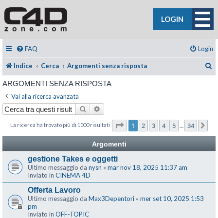
LOGIN
FAQ
Login
C
Indice
Cerca
Argomenti senza risposta
ARGOMENTI SENZA RISPOSTA
Vai alla ricerca avanzata
Cerca
Ricerca avanzata
Pagina
1
di
34
1
2
3
4
5
34
La ricerca ha trovato più di 1000 risultati
Pr
…
Argomenti
gestione Takes e oggetti
Ultimo messaggio da
nysn
«
mar nov 18, 2025 11:37 am
Inviato in
CINEMA 4D
Offerta Lavoro
Ultimo messaggio da
Max3Depentori
«
mer set 10, 2025 1:53
pm
Inviato in
OFF-TOPIC