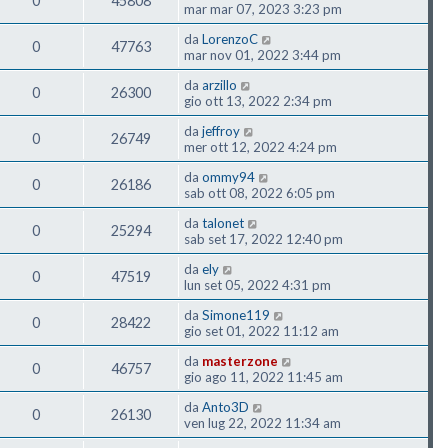
0
45808
mar mar 07, 2023 3:23 pm
da
LorenzoC
0
47763
mar nov 01, 2022 3:44 pm
da
arzillo
0
26300
gio ott 13, 2022 2:34 pm
da
jeffroy
0
26749
mer ott 12, 2022 4:24 pm
da
ommy94
0
26186
sab ott 08, 2022 6:05 pm
da
talonet
0
25294
sab set 17, 2022 12:40 pm
da
ely
0
47519
lun set 05, 2022 4:31 pm
da
Simone119
0
28422
gio set 01, 2022 11:12 am
da
masterzone
0
46757
gio ago 11, 2022 11:45 am
da
Anto3D
0
26130
ven lug 22, 2022 11:34 am