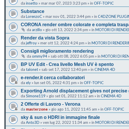
da
insetto
»
mar mar 07, 2023 3:23 pm
» in
OFF-TOPIC
Substance
da
LorenzoC
»
mar nov 01, 2022 3:44 pm
» in
C4DZONE PLUGI
CORONA render ombre colorate e completa trasp
da
arzillo
»
gio ott 13, 2022 2:34 pm
» in
MOTORI DI RENDE
Render da vista Sopra
da
jeffroy
»
mer ott 12, 2022 4:24 pm
» in
MOTORI DI RENDER
Consigli miglioramento rendering
da
ommy94
»
sab ott 08, 2022 6:05 pm
» in
MOTORI DI RE
BP UV Edit - Crea livello Mesh UV è spento
da
talonet
»
sab set 17, 2022 12:40 pm
» in
CINEMA 4D
e-render.it cerca collaboratori
da
ely
»
lun set 05, 2022 4:31 pm
» in
OFF-TOPIC
Exporting Arnold displacement gives not precise
da
Simone119
»
gio set 01, 2022 11:12 am
» in
CINEMA 4D
2 Offerte di Lavoro - Verona
da
masterzone
»
gio ago 11, 2022 11:45 am
» in
OFF-TOPIC
sky & sun o HDRI in immagine finale
da
Anto3D
»
ven lug 22, 2022 11:34 am
» in
MOTORI DI RENDE