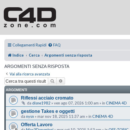
Collegamenti Rapidi
FAQ
Indice
Cerca
Argomenti senza risposta
ARGOMENTI SENZA RISPOSTA
Vai alla ricerca avanzata
Cerca
Ricerca avanzata
ARGOMENTI
Riflessi acciaio cromato
da
disne1982
»
ven ago 07, 2026 1:00 am
» in
CINEMA 4D
gestione Takes e oggetti
da
nysn
»
mar nov 18, 2025 11:37 am
» in
CINEMA 4D
Offerta Lavoro
da
Max3Depentori
»
mer set 10, 2025 1:53 pm
» in
OFF-TOPIC