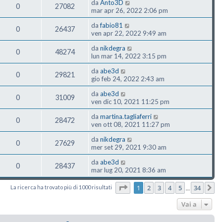
da
Anto3D
0
27082
mar apr 26, 2022 2:06 pm
da
fabio81
0
26437
ven apr 22, 2022 9:49 am
da
nikdegra
0
48274
lun mar 14, 2022 3:15 pm
da
abe3d
0
29821
gio feb 24, 2022 2:43 am
da
abe3d
0
31009
ven dic 10, 2021 11:25 pm
da
martina.tagliaferri
0
28472
ven ott 08, 2021 11:27 pm
da
nikdegra
0
27629
mer set 29, 2021 9:30 am
da
abe3d
0
28437
mar lug 20, 2021 8:36 am
Pagina
1
di
34
1
2
3
4
5
34
La ricerca ha trovato più di 1000 risultati
P
…
Vai a