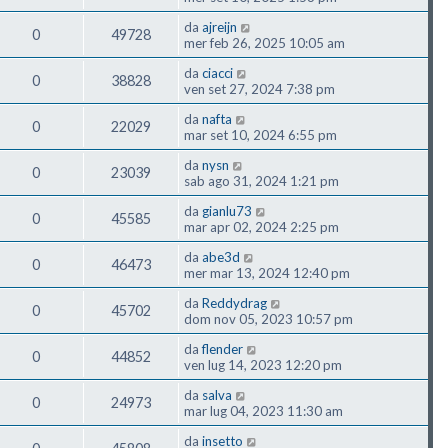
da
ajreijn
0
49728
mer feb 26, 2025 10:05 am
da
ciacci
0
38828
ven set 27, 2024 7:38 pm
da
nafta
0
22029
mar set 10, 2024 6:55 pm
da
nysn
0
23039
sab ago 31, 2024 1:21 pm
da
gianlu73
0
45585
mar apr 02, 2024 2:25 pm
da
abe3d
0
46473
mer mar 13, 2024 12:40 pm
da
Reddydrag
0
45702
dom nov 05, 2023 10:57 pm
da
flender
0
44852
ven lug 14, 2023 12:20 pm
da
salva
0
24973
mar lug 04, 2023 11:30 am
da
insetto