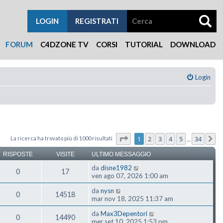
LOGIN
REGISTRATI
FORUM
C4DZONE TV
CORSI
TUTORIAL
DOWNLOAD
Login
Pagina
1
di
34
1
2
3
4
5
34
La ricerca ha trovato più di 1000 risultati
P
…
RISPOSTE
VISITE
ULTIMO MESSAGGIO
da
disne1982
0
17
ven ago 07, 2026 1:00 am
da
nysn
0
14518
mar nov 18, 2025 11:37 am
da
Max3Depentori
0
14490
mer set 10, 2025 1:53 pm