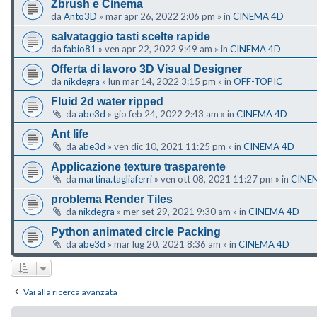
Zbrush e Cinema
da
Anto3D
»
mar apr 26, 2022 2:06 pm
» in
CINEMA 4D
salvataggio tasti scelte rapide
da
fabio81
»
ven apr 22, 2022 9:49 am
» in
CINEMA 4D
Offerta di lavoro 3D Visual Designer
da
nikdegra
»
lun mar 14, 2022 3:15 pm
» in
OFF-TOPIC
Fluid 2d water ripped
da
abe3d
»
gio feb 24, 2022 2:43 am
» in
CINEMA 4D
Ant life
da
abe3d
»
ven dic 10, 2021 11:25 pm
» in
CINEMA 4D
Applicazione texture trasparente
da
martina.tagliaferri
»
ven ott 08, 2021 11:27 pm
» in
CINE
problema Render Tiles
da
nikdegra
»
mer set 29, 2021 9:30 am
» in
CINEMA 4D
Python animated circle Packing
da
abe3d
»
mar lug 20, 2021 8:36 am
» in
CINEMA 4D
Vai alla ricerca avanzata