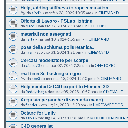
Help; adding stiffness to rope simulation
da
ajreijn
»
mer feb 26, 2025 10:05 am
» in
CINEMA 4D
Offerta di Lavoro - PSLab lighting
da
ciacci
»
ven set 27, 2024 7:38 pm
» in
OFF-TOPIC
materiali non assegnati
da
nafta
»
mar set 10, 2024 6:55 pm
» in
CINEMA 4D
posa della schiuma poliuretanica...
da
nysn
»
sab ago 31, 2024 1:21 pm
» in
CINEMA 4D
Cercasi modellatore per scarpe
da
gianlu73
»
mar apr 02, 2024 2:25 pm
» in
OFF-TOPIC
real-time 3d flocking on gpu
da
abe3d
»
mer mar 13, 2024 12:40 pm
» in
CINEMA 4D
Help needed > C4D export to Element 3D
da
Reddydrag
»
dom nov 05, 2023 10:57 pm
» in
CINEMA 4D
Acquisto pc (anche di seconda mano)
da
flender
»
ven lug 14, 2023 12:20 pm
» in
HARDWARE E OS
Octane for Unity
da
salva
»
mar lug 04, 2023 11:30 am
» in
MOTORI DI RENDERI
C4D generalist