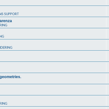
NS SUPPORT
arenza
RING
ING
NDERING
 geometries.
RING