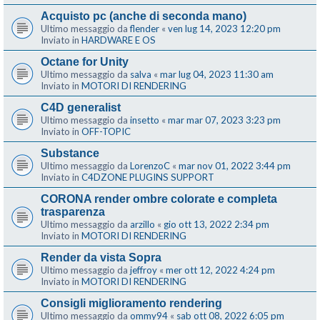
Acquisto pc (anche di seconda mano)
Ultimo messaggio da
flender
«
ven lug 14, 2023 12:20 pm
Inviato in
HARDWARE E OS
Octane for Unity
Ultimo messaggio da
salva
«
mar lug 04, 2023 11:30 am
Inviato in
MOTORI DI RENDERING
C4D generalist
Ultimo messaggio da
insetto
«
mar mar 07, 2023 3:23 pm
Inviato in
OFF-TOPIC
Substance
Ultimo messaggio da
LorenzoC
«
mar nov 01, 2022 3:44 pm
Inviato in
C4DZONE PLUGINS SUPPORT
CORONA render ombre colorate e completa
trasparenza
Ultimo messaggio da
arzillo
«
gio ott 13, 2022 2:34 pm
Inviato in
MOTORI DI RENDERING
Render da vista Sopra
Ultimo messaggio da
jeffroy
«
mer ott 12, 2022 4:24 pm
Inviato in
MOTORI DI RENDERING
Consigli miglioramento rendering
Ultimo messaggio da
ommy94
«
sab ott 08, 2022 6:05 pm