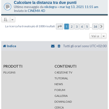
Calcolare la distanza tra due punti
Ultimo messaggio da
nikdegra
«
mar lug 13, 2021 11:55 am
Inviato in
CINEMA 4D
Pagina
1
di
34
1
2
3
4
5
34
La ricerca ha trovato più di 1000 risultati
Pr
…
Vai a
Indice
Tutti gli orari sono
UTC+02:00
PRODOTTI
CONTENUTI
PLUGINS
C4DZONE TV
TUTORIAL
NEWS
FORUM
GALLERIA
DOWNLOAD
CERCA