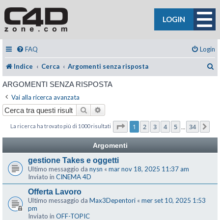
LOGIN
FAQ
Login
C
Indice
Cerca
Argomenti senza risposta
ARGOMENTI SENZA RISPOSTA
Vai alla ricerca avanzata
Cerca
Ricerca avanzata
Pagina
1
di
34
1
2
3
4
5
34
La ricerca ha trovato più di 1000 risultati
Pr
…
Argomenti
gestione Takes e oggetti
Ultimo messaggio da
nysn
«
mar nov 18, 2025 11:37 am
Inviato in
CINEMA 4D
Offerta Lavoro
Ultimo messaggio da
Max3Depentori
«
mer set 10, 2025 1:53
pm
Inviato in
OFF-TOPIC