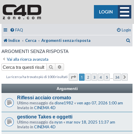
LOGIN
FAQ
Login
C
Indice
Cerca
Argomenti senza risposta
ARGOMENTI SENZA RISPOSTA
Vai alla ricerca avanzata
Cerca
Ricerca avanzata
Pagina
1
di
34
1
2
3
4
5
34
La ricerca ha trovato più di 1000 risultati
Pr
…
Argomenti
Riflessi acciaio cromato
Ultimo messaggio da
disne1982
«
ven ago 07, 2026 1:00 am
Inviato in
CINEMA 4D
gestione Takes e oggetti
Ultimo messaggio da
nysn
«
mar nov 18, 2025 11:37 am
Inviato in
CINEMA 4D