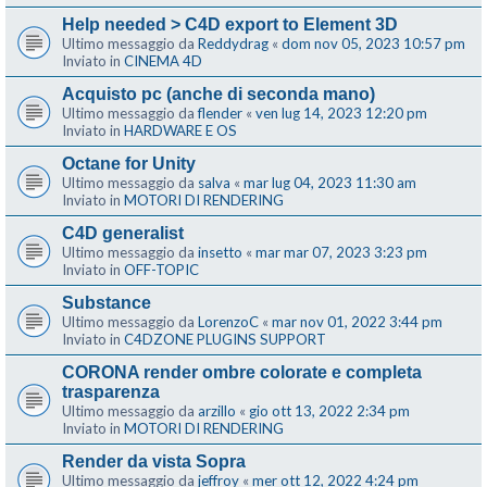
Help needed > C4D export to Element 3D
Ultimo messaggio da
Reddydrag
«
dom nov 05, 2023 10:57 pm
Inviato in
CINEMA 4D
Acquisto pc (anche di seconda mano)
Ultimo messaggio da
flender
«
ven lug 14, 2023 12:20 pm
Inviato in
HARDWARE E OS
Octane for Unity
Ultimo messaggio da
salva
«
mar lug 04, 2023 11:30 am
Inviato in
MOTORI DI RENDERING
C4D generalist
Ultimo messaggio da
insetto
«
mar mar 07, 2023 3:23 pm
Inviato in
OFF-TOPIC
Substance
Ultimo messaggio da
LorenzoC
«
mar nov 01, 2022 3:44 pm
Inviato in
C4DZONE PLUGINS SUPPORT
CORONA render ombre colorate e completa
trasparenza
Ultimo messaggio da
arzillo
«
gio ott 13, 2022 2:34 pm
Inviato in
MOTORI DI RENDERING
Render da vista Sopra
Ultimo messaggio da
jeffroy
«
mer ott 12, 2022 4:24 pm