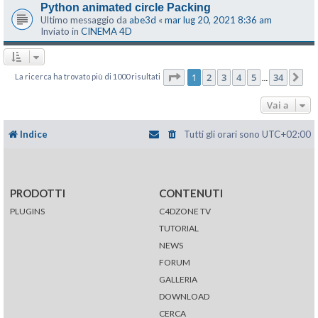
Python animated circle Packing
Ultimo messaggio da
abe3d
«
mar lug 20, 2021 8:36 am
Inviato in
CINEMA 4D
Pagina
1
di
34
1
2
3
4
5
34
La ricerca ha trovato più di 1000 risultati
Pr
…
Vai a
Indice
Tutti gli orari sono
UTC+02:00
PRODOTTI
CONTENUTI
PLUGINS
C4DZONE TV
TUTORIAL
NEWS
FORUM
GALLERIA
DOWNLOAD
CERCA