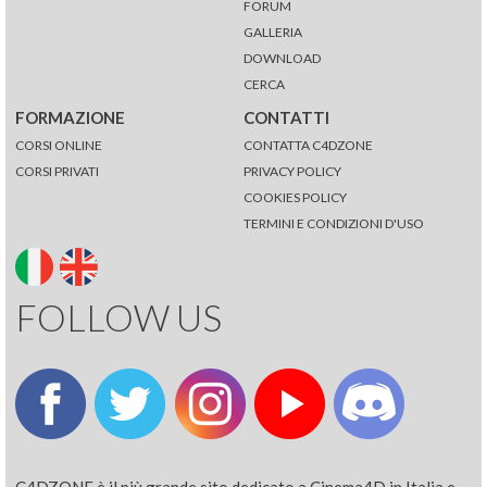
FORUM
GALLERIA
DOWNLOAD
CERCA
FORMAZIONE
CONTATTI
CORSI ONLINE
CONTATTA C4DZONE
CORSI PRIVATI
PRIVACY POLICY
COOKIES POLICY
TERMINI E CONDIZIONI D'USO
FOLLOW US
C4DZONE è il più grande sito dedicato a Cinema4D in Italia e