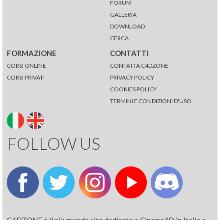
FORUM
GALLERIA
DOWNLOAD
CERCA
FORMAZIONE
CONTATTI
CORSI ONLINE
CONTATTA C4DZONE
CORSI PRIVATI
PRIVACY POLICY
COOKIES POLICY
TERMINI E CONDIZIONI D'USO
FOLLOW US
C4DZONE è il più grande sito dedicato a Cinema4D in Italia e