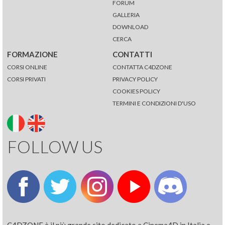
FORUM
GALLERIA
DOWNLOAD
CERCA
FORMAZIONE
CONTATTI
CORSI ONLINE
CONTATTA C4DZONE
CORSI PRIVATI
PRIVACY POLICY
COOKIES POLICY
TERMINI E CONDIZIONI D'USO
FOLLOW US
C4DZONE è il più grande sito dedicato a Cinema4D in Italia e