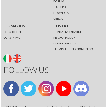
FORUM
GALLERIA
DOWNLOAD
CERCA
FORMAZIONE
CONTATTI
CORSI ONLINE
CONTATTA C4DZONE
CORSI PRIVATI
PRIVACY POLICY
COOKIES POLICY
TERMINI E CONDIZIONI D'USO
FOLLOW US
C4DZONE è il più grande sito dedicato a Cinema4D in Italia e