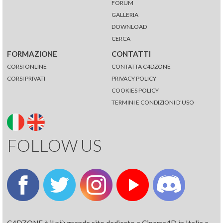
FORUM
GALLERIA
DOWNLOAD
CERCA
FORMAZIONE
CONTATTI
CORSI ONLINE
CONTATTA C4DZONE
CORSI PRIVATI
PRIVACY POLICY
COOKIES POLICY
TERMINI E CONDIZIONI D'USO
FOLLOW US
C4DZONE è il più grande sito dedicato a Cinema4D in Italia e