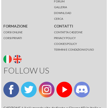
FORUM
GALLERIA
DOWNLOAD
CERCA
FORMAZIONE
CONTATTI
CORSI ONLINE
CONTATTA C4DZONE
CORSI PRIVATI
PRIVACY POLICY
COOKIES POLICY
TERMINI E CONDIZIONI D'USO
FOLLOW US
C4DZONE è il più grande sito dedicato a Cinema4D in Italia e