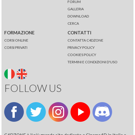
FORUM
GALLERIA
DOWNLOAD
CERCA
FORMAZIONE
CONTATTI
CORSI ONLINE
CONTATTA C4DZONE
CORSI PRIVATI
PRIVACY POLICY
COOKIES POLICY
TERMINI E CONDIZIONI D'USO
FOLLOW US
C4DZONE è il più grande sito dedicato a Cinema4D in Italia e