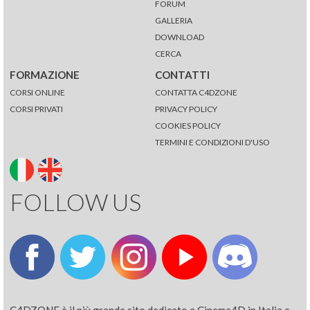
FORUM
GALLERIA
DOWNLOAD
CERCA
FORMAZIONE
CONTATTI
CORSI ONLINE
CONTATTA C4DZONE
CORSI PRIVATI
PRIVACY POLICY
COOKIES POLICY
TERMINI E CONDIZIONI D'USO
FOLLOW US
C4DZONE è il più grande sito dedicato a Cinema4D in Italia e