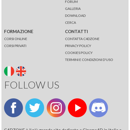
FORUM
GALLERIA
DOWNLOAD
CERCA
FORMAZIONE
CONTATTI
CORSI ONLINE
CONTATTA C4DZONE
CORSI PRIVATI
PRIVACY POLICY
COOKIES POLICY
TERMINI E CONDIZIONI D'USO
FOLLOW US
C4DZONE è il più grande sito dedicato a Cinema4D in Italia e